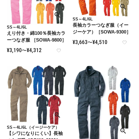
SS～4L/6L
長袖カラーつなぎ服（イー
SS～4L/6L
ジーケア）［SOWA-9300］
えり付き・綿100％長袖カラ
ーつなぎ服 ［SOWA-9800］
¥
3,663
¥
4,510
〜
¥
3,190
¥
4,312
〜
SS～4L/6L（イージーケア）
【シワになりにくい】長袖