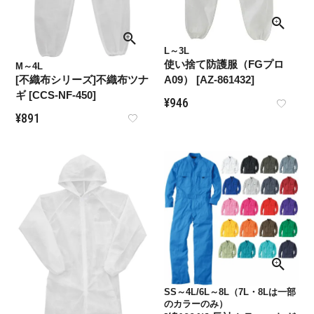
L～3L
使い捨て防護服（FGプロ
M～4L
[不織布シリーズ]不織布ツナ
A09） [AZ-861432]
ギ [CCS-NF-450]
¥
946
¥
891
SS～4L/6L～8L（7L・8Lは一部
のカラーのみ）