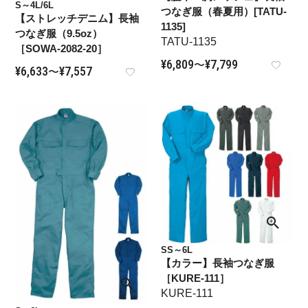
S～4L/6L
つなぎ服（春夏用）[TATU-
【ストレッチデニム】長袖
1135]
つなぎ服（9.5oz）
TATU-1135
［SOWA-2082-20］
¥
6,809
¥
7,799
〜
¥
6,633
¥
7,557
〜
SS～6L
【カラー】長袖つなぎ服
［KURE-111］
KURE-111