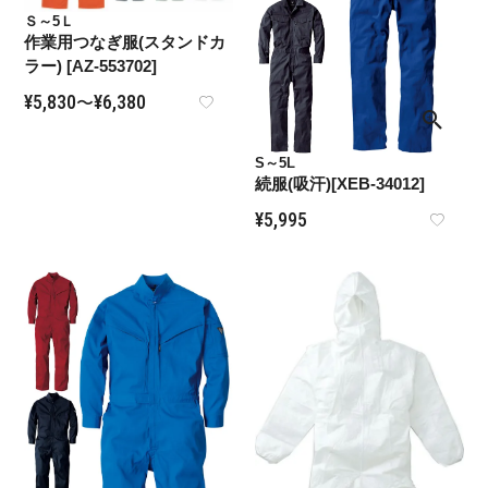
Ｓ～5Ｌ
作業用つなぎ服(スタンドカ
ラー) [AZ-553702]
¥
5,830
¥
6,380
〜
S～5L
続服(吸汗)[XEB-34012]
¥
5,995