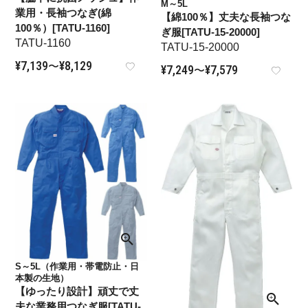
M～5L
業用・長袖つなぎ(綿
【綿100％】丈夫な長袖つな
100％）[TATU-1160]
ぎ服[TATU-15-20000]
TATU-1160
TATU-15-20000
¥
7,139
¥
8,129
〜
¥
7,249
¥
7,579
〜
S～5L（作業用・帯電防止・日
本製の生地）
【ゆったり設計】頑丈で丈
夫な業務用つなぎ服[TATU-