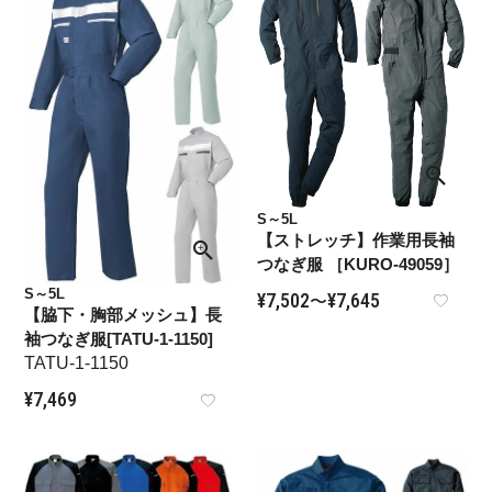
S～5L
【ストレッチ】作業用長袖
つなぎ服 ［KURO-49059］
S～5L
¥
7,502
¥
7,645
〜
【脇下・胸部メッシュ】長
袖つなぎ服[TATU-1-1150]
TATU-1-1150
¥
7,469