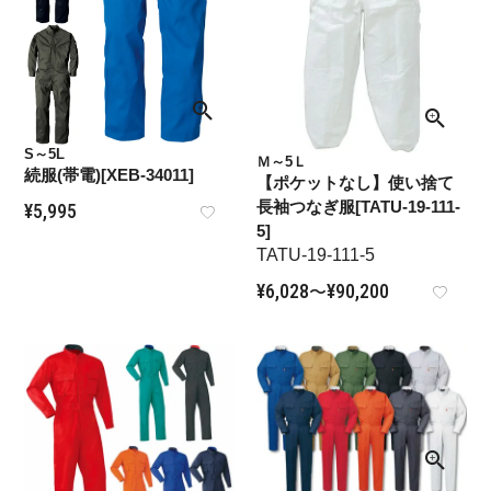
S～5L
Ｍ～5Ｌ
続服(帯電)[XEB-34011]
【ポケットなし】使い捨て
長袖つなぎ服[TATU-19-111-
¥
5,995
5]
TATU-19-111-5
¥
6,028
¥
90,200
〜