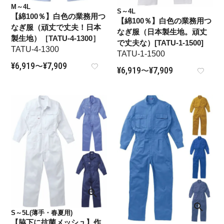
M～4L
S～4L
【綿100％】白色の業務用つ
【綿100％】白色の業務用つ
なぎ服（頑丈で丈夫！日本
なぎ服（日本製生地。頑丈
製生地）［TATU-4-1300］
で丈夫な）[TATU-1-1500]
TATU-4-1300
TATU-1-1500
¥
6,919
¥
7,909
〜
¥
6,919
¥
7,909
〜
S～5L(薄手・春夏用)
【脇下に抗菌メッシュ】作