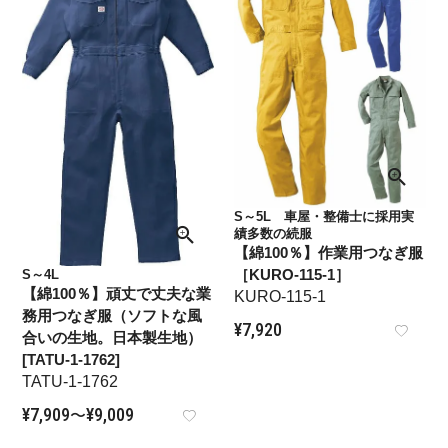
S～5L 車屋・整備士に採用実
績多数の続服
【綿100％】作業用つなぎ服
［KURO-115-1］
S～4L
【綿100％】頑丈で丈夫な業
KURO-115-1
務用つなぎ服（ソフトな風
¥
7,920
合いの生地。日本製生地）
[TATU-1-1762]
TATU-1-1762
¥
7,909
¥
9,009
〜