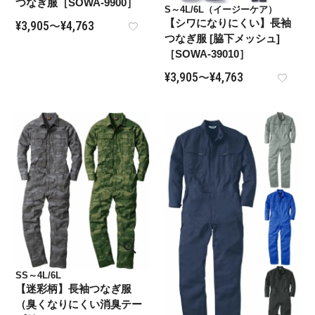
つなぎ服［SOWA-9900］
S～4L/6L（イージーケア）
【シワになりにくい】長袖
¥
3,905
¥
4,763
〜
つなぎ服 [脇下メッシュ]
［SOWA-39010］
¥
3,905
¥
4,763
〜
SS～4L/6L
【迷彩柄】長袖つなぎ服
（臭くなりにくい消臭テー