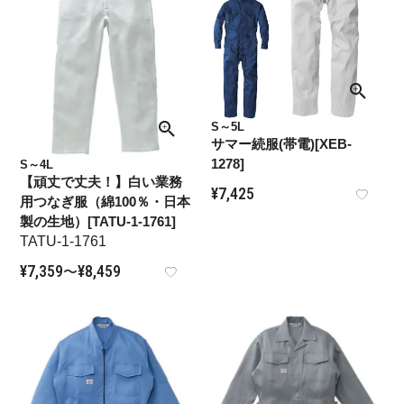
S～5L
サマー続服(帯電)[XEB-
1278]
S～4L
【頑丈で丈夫！】白い業務
¥
7,425
用つなぎ服（綿100％・日本
製の生地）[TATU-1-1761]
TATU-1-1761
¥
7,359
¥
8,459
〜