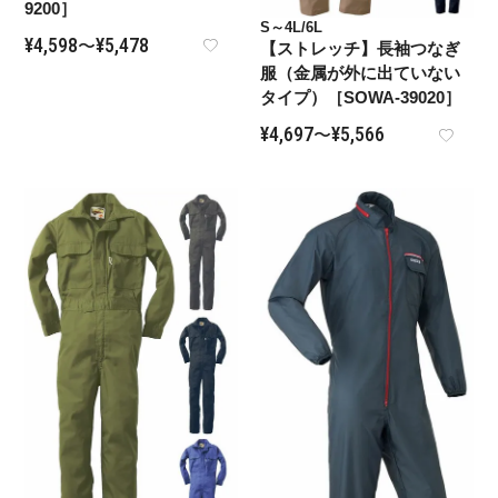
9200］
S～4L/6L
¥
4,598
¥
5,478
〜
【ストレッチ】長袖つなぎ
服（金属が外に出ていない
タイプ）［SOWA-39020］
¥
4,697
¥
5,566
〜