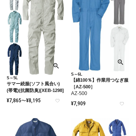
S～6L
S～5L
【綿100％】作業用つなぎ服
サマー続服(ソフト風合い)
［AZ-500］
(帯電)(抗菌防臭)[XEB-1298]
AZ-500
¥
7,865
¥
8,195
〜
¥
7,909