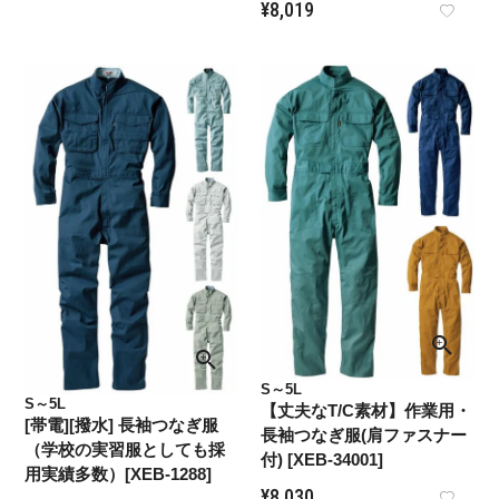
¥
8,019
S～5L
S～5L
【丈夫なT/C素材】作業用・
[帯電][撥水] 長袖つなぎ服
長袖つなぎ服(肩ファスナー
（学校の実習服としても採
付) [XEB-34001]
用実績多数）[XEB-1288]
¥
8,030