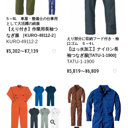
S～8L 車屋・整備士の仕事用
として大活躍の続服
【えり付き】作業用長袖つ
なぎ服 ［KURO-49112-2］
えり部分に収納フード付き・袖
KURO-49112-2
口ゴム Ｓ～4Ｌ
【はっ水加工】ナイロン長
¥
5,302
¥
7,139
〜
袖つなぎ服[TATU-1-1900]
TATU-1-1900
¥
5,819
¥
6,809
〜