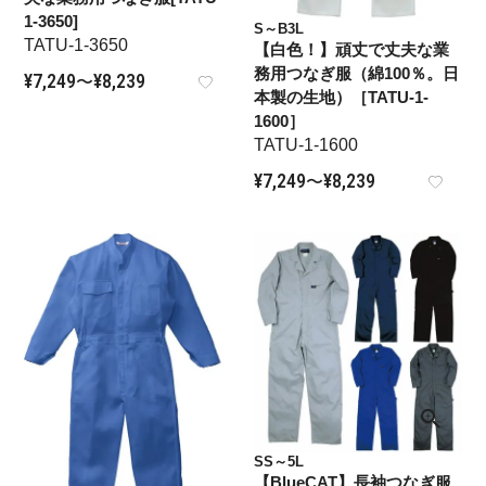
1-3650]
S～B3L
TATU-1-3650
【白色！】頑丈で丈夫な業
務用つなぎ服（綿100％。日
¥
7,249
¥
8,239
〜
本製の生地）［TATU-1-
1600］
TATU-1-1600
¥
7,249
¥
8,239
〜
SS～5L
【BlueCAT】長袖つなぎ服