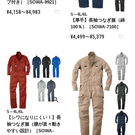
プ付き）［SOWA-9921］
¥
4,158
¥
4,983
〜
S～4L/6L
【厚手】長袖つなぎ服（綿
100％）［SOWA-7100］
¥
4,499
¥
5,379
〜
S～4L/6L
【シワになりにくい！】長
袖つなぎ服（腰が楽々動き
やすい設計）［SOWA-