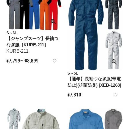
S～6L
【ジャンプスーツ】長袖つ
なぎ服［KURE-211］
KURE-211
¥
7,799
¥
8,899
〜
S～5L
【通年】長袖つなぎ服(帯電
防止)(抗菌防臭) [XEB-1268]
¥
7,810