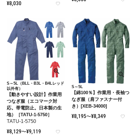
¥
8,030
S～5L（BLL・B3L・B4Lレッド
S～5L
以外有）
【綿100％】作業用・長袖つ
【動きやすい設計】作業用
なぎ服（肩ファスナー付
つなぎ服（エコマーク対
き）[XEB-34000]
応。帯電防止。日本製の生
地）［TATU-1-5750］
¥
8,195
¥
8,349
〜
TATU-1-5750
¥
8,129
¥
9,119
〜