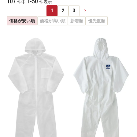
107
1
-
50
件中
件表示
1
2
3
価格が安い順
価格が高い順
新着順
優先度順