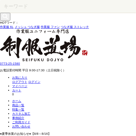
HOTワード：
作業服 6L
メッシュ つなぎ服
作業服 ファン
つなぎ服 ストレッチ
0773-25-1580
お電話受付時間 平日 9:00-17:30（土日祝除く）
お気に入り
ログアウト
ログイン
マイページ
カート
0
ホーム
商品一覧
特集一覧
カスタム加工
事例紹介
ご利用ガイド
お問い合わせ
●夏季休業のお知らせ●【8/8～8/16】