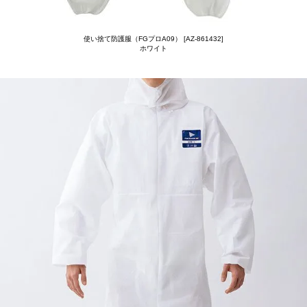
使い捨て防護服（FGプロA09） [AZ-861432]
ホワイト