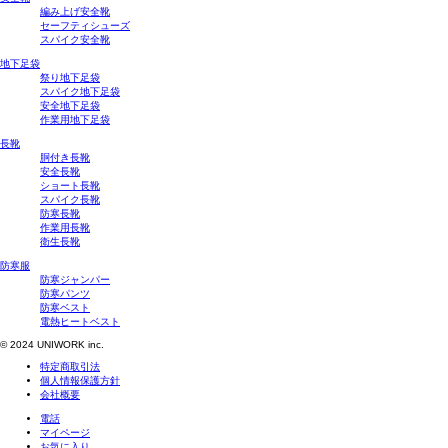
編み上げ安全靴
セーフティシューズ
スパイク安全靴
地下足袋
祭り地下足袋
スパイク地下足袋
安全地下足袋
作業用地下足袋
長靴
胴付き長靴
安全長靴
ショート長靴
スパイク長靴
防寒長靴
作業用長靴
衛生長靴
防寒服
防寒ジャンパー
防寒パンツ
防寒ベスト
電熱ヒートベスト
© 2024 UNIWORK inc.
特定商取引法
個人情報保護方針
会社概要
電話
マイページ
お気に入り