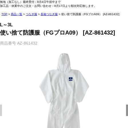
無地（加工なし）最終受付：8月4日午前中まで
加工品・休業中のご注文・お問い合わせ：8月17日より順次対応致します。
TOP
商品一覧
つなぎ服
長袖つなぎ服
使い捨て防護服（FGプロA09） [AZ-861432]
L～3L
使い捨て防護服（FGプロA09） [AZ-861432]
商品番号
AZ-861432