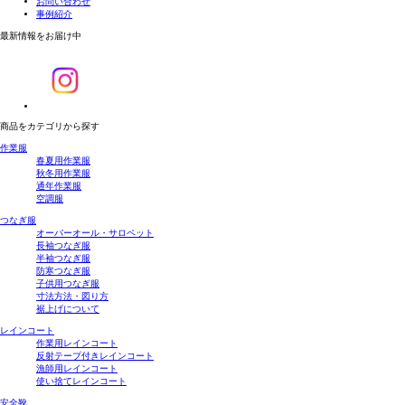
お問い合わせ
事例紹介
最新情報をお届け中
商品をカテゴリから探す
作業服
春夏用作業服
秋冬用作業服
通年作業服
空調服
つなぎ服
オーバーオール・サロペット
長袖つなぎ服
半袖つなぎ服
防寒つなぎ服
子供用つなぎ服
寸法方法・図り方
裾上げについて
レインコート
作業用レインコート
反射テープ付きレインコート
漁師用レインコート
使い捨てレインコート
安全靴