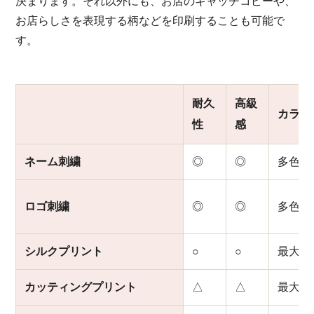
決まります。それ以外にも、お店のキャッチコピーや、
お店らしさを表現する柄などを印刷することも可能で
す。
耐久
高級
カラー
性
感
ネーム刺繍
◎
◎
多色
ロゴ刺繍
◎
◎
多色
シルクプリント
○
○
最大5
カッティングプリント
△
△
最大4