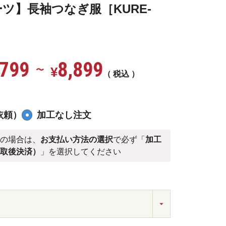
ツ】長袖つなぎ服［KURE-
,799
8,899
¥
〜
税込
依頼）
加工なし注文
）
の場合は、
お支払い方法の選択
で必ず「
加工
受取後決済）
」を選択してください
ブラック＃72