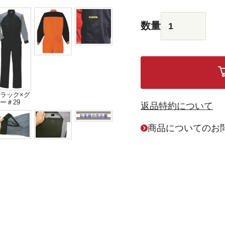
ラック×グ
ー＃29
返品特約について
商品についてのお