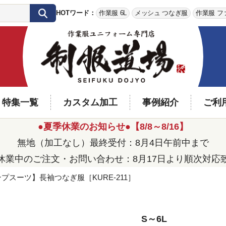
HOTワード：
作業服 6L
メッシュ つなぎ服
作業服 フ
特集一覧
カスタム加工
事例紹介
ご利
●夏季休業のお知らせ●【8/8～8/16】
無地（加工なし）最終受付：8月4日午前中まで
休業中のご注文・お問い合わせ：8月17日より順次対応
プスーツ】長袖つなぎ服［KURE-211］
S～6L