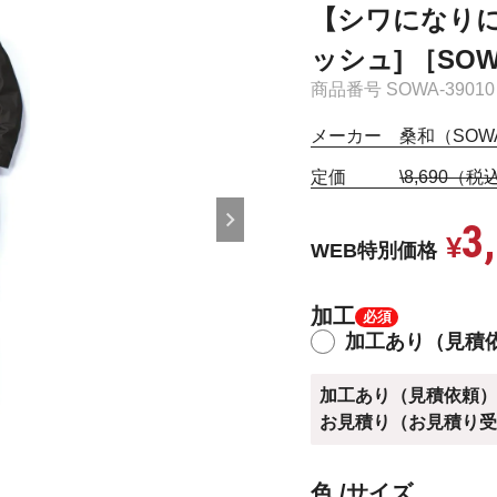
【シワになりに
ッシュ] ［SOWA
商品番号
SOWA-39010
メーカー 桑和（SOW
定価
\8,690（税
3
¥
WEB特別価格
加工
加工あり（見積
加工あり（見積依頼
お見積り（お見積り
ネイ
色
サイズ