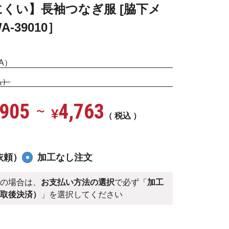
くい】長袖つなぎ服 [脇下メ
-39010］
A）
込）
,905
4,763
¥
〜
税込
依頼）
加工なし注文
）
の場合は、
お支払い方法の選択
で必ず「
加工
受取後決済）
」を選択してください
ビー＃1