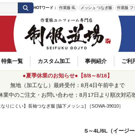
HOTワード：
作業服 6L
メッシュ つなぎ服
作業服 フ
特集一覧
カスタム加工
事例紹介
ご利
●夏季休業のお知らせ●【8/8～8/16】
無地（加工なし）最終受付：8月4日午前中まで
休業中のご注文・お問い合わせ：8月17日より順次対応
なりにくい】長袖つなぎ服 [脇下メッシュ] ［SOWA-39010］
S～4L/6L（イージ