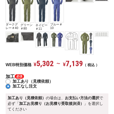
ダークグ
ブルー＃
グリーン
ネイビー
レー＃40
10
＃80
＃11
5,302
7,139
¥
〜
¥
WEB特別価格
税込
加工
加工あり（見積依頼）
加工なし注文
加工あり（見積依頼）
の場合は、
お支払い方法の選択
で
必ず「
加工お見積り（お見積り受取後決済）
」を選択し
てください