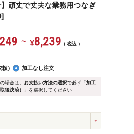
計】頑丈で丈夫な業務用つなぎ
0]
,249
8,239
¥
〜
税込
依頼）
加工なし注文
）
の場合は、
お支払い方法の選択
で必ず「
加工
受取後決済）
」を選択してください
ブルーMB