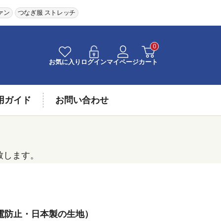
ァン
つなぎ服 ストレッチ
0
お気に入り
ログイン
マイページ
カート
用ガイド
お問い合わせ
致します。
帯電防止・日本製の生地）