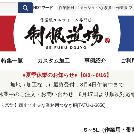
HOTワード：
作業服 6L
メッシュ つなぎ服
作業服 フ
特集一覧
カスタム加工
事例紹介
ご利
●夏季休業のお知らせ●【8/8～8/16】
無地（加工なし）最終受付：8月4日午前中まで
休業中のご注文・お問い合わせ：8月17日より順次対応
り設計】頑丈で丈夫な業務用つなぎ服[TATU-1-3650]
S～5L（作業用・