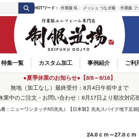
HOTワード：
作業服 6L
メッシュ つなぎ服
作業服 フ
特集一覧
カスタム加工
事例紹介
ご利
●夏季休業のお知らせ●【8/8～8/16】
無地（加工なし）最終受付：8月4日午前中まで
休業中のご注文・お問い合わせ：8月17日より順次対応
番：ニューワンタッチNS先丸）【日本製】先丸スパイク地下足袋[AT
24.0ｃｍ～27.0ｃｍ