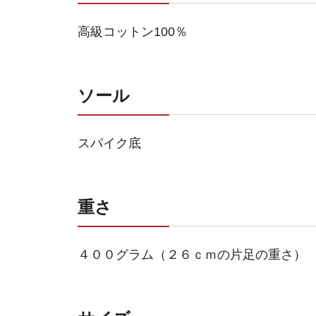
高級コットン100％
ソール
スパイク底
重さ
４００グラム（２６ｃｍの片足の重さ）