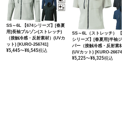
SS～6L
【674シリーズ】[春夏
用]長袖ブルゾン(ストレッチ)
SS～6L（ストレッチ）
【67
（接触冷感・反射素材）(UVカ
シリーズ】[春夏用]半袖ジャ
ット) [KURO-256741]
パー（接触冷感・反射素材）
¥
5,445
¥
6,545
〜
税込
(UVカット) [KURO-266741]
¥
5,225
¥
6,325
〜
税込