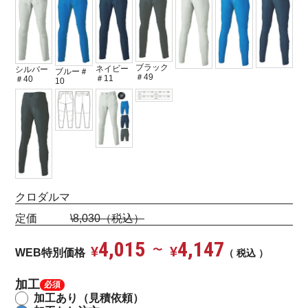
ブラック
ネイビー
シルバー
ブルー＃
＃49
＃11
＃40
10
クロダルマ
定価
\8,030（税込）
4,015
4,147
¥
〜
¥
WEB特別価格
税込
加工
加工あり（見積依頼）