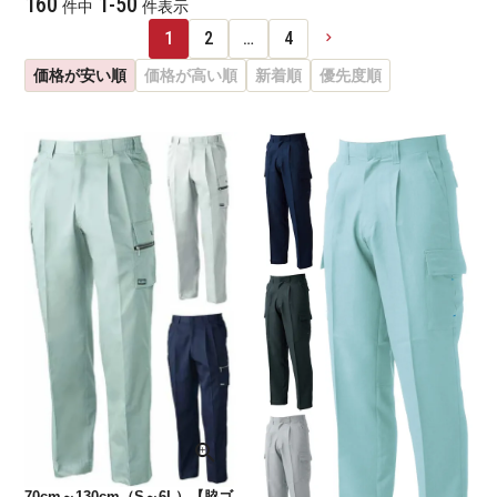
160
1
-
50
件中
件表示
1
2
…
4
価格が安い順
価格が高い順
新着順
優先度順
70cm～130cm（S～6L）【脇ゴ