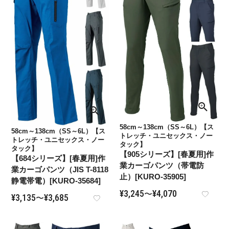
58cm～138cm（SS～6L）【ス
58cm～138cm（SS～6L）【ス
トレッチ・ユニセックス・ノー
トレッチ・ユニセックス・ノー
タック】
タック】
【905シリーズ】[春夏用]作
【684シリーズ】[春夏用]作
業カーゴパンツ（帯電防
業カーゴパンツ（JIS T-8118
止）[KURO-35905]
静電帯電）[KURO-35684]
¥
3,245
¥
4,070
〜
¥
3,135
¥
3,685
〜