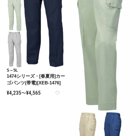
S～5L
1474シリーズ・[春夏用]カー
ゴパンツ(帯電)[XEB-1476]
¥
4,235
¥
4,565
〜