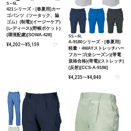
S～6L
421シリーズ・[春夏用]カー
ゴパンツ（ツータック、脇
ゴム）(制電)(イージーケア)
(レディース)(野帳ポケット)
(環境配慮)[SOWA-428]
SS～6L
A-9180シリーズ・[春夏用]
¥
4,202
¥
5,159
〜
軽量・4WAYストレッチハー
フカーゴ(全シーズン)(帯電
規格合格)(帯電)(ストレッチ)
(反射)[CCS-A-9186]
¥
4,235
¥
4,840
〜