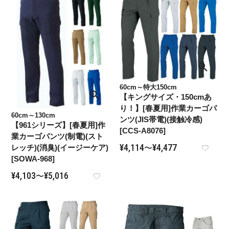
60cm～特大150cm
【キングサイズ・150cmあ
り！】[春夏用]作業カーゴパ
60cm～130cm
ンツ(JIS帯電)(接触冷感)
【961シリーズ】[春夏用]作
[CCS-A8076]
業カーゴパンツ(制電)(スト
¥
4,114
¥
4,477
レッチ)(消臭)(イージーケア)
〜
[SOWA-968]
¥
4,103
¥
5,016
〜