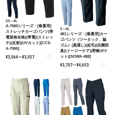
SS～6L
A-7060シリーズ・[春夏用]
S～6L
ストレッチカーゴパンツ(帯
481シリーズ・[春夏用]カー
電規格合格)(帯電)(ストレッ
ゴパンツ（ツータック、脇
チ)(反射)(UVカット)[CCS-
ゴム）(風通し)(起毛)(抗菌防
A-7065]
臭)(イージーケア)(野帳ポケ
¥
3,564
¥
3,927
ット)[SOWA-488]
〜
¥
3,707
¥
4,653
〜