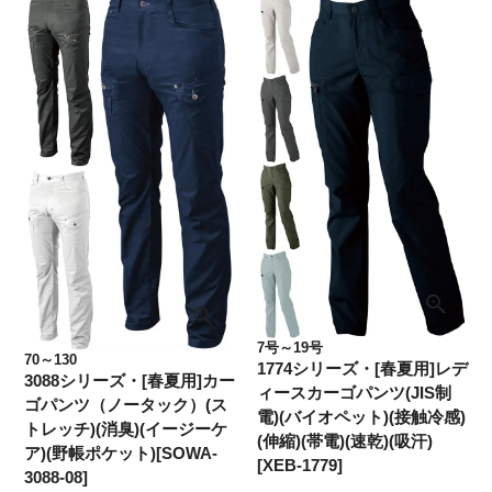
7号～19号
70～130
1774シリーズ・[春夏用]レデ
3088シリーズ・[春夏用]カー
ィースカーゴパンツ(JIS制
ゴパンツ（ノータック）(ス
電)(バイオペット)(接触冷感)
トレッチ)(消臭)(イージーケ
(伸縮)(帯電)(速乾)(吸汗)
ア)(野帳ポケット)[SOWA-
[XEB-1779]
3088-08]