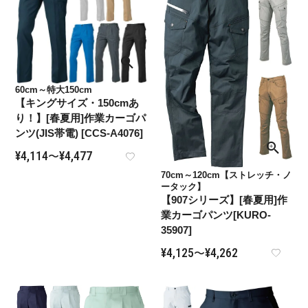
60cm～特大150cm
【キングサイズ・150cmあ
り！】[春夏用]作業カーゴパ
ンツ(JIS帯電) [CCS-A4076]
¥
4,114
¥
4,477
〜
70cm～120cm【ストレッチ・ノ
ータック】
【907シリーズ】[春夏用]作
業カーゴパンツ[KURO-
35907]
¥
4,125
¥
4,262
〜