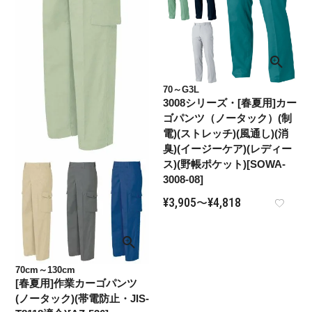
70～G3L
3008シリーズ・[春夏用]カー
ゴパンツ（ノータック）(制
電)(ストレッチ)(風通し)(消
臭)(イージーケア)(レディー
ス)(野帳ポケット)[SOWA-
3008-08]
¥
3,905
¥
4,818
〜
70cm～130cm
[春夏用]作業カーゴパンツ
(ノータック)(帯電防止・JIS-