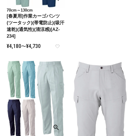
70cm～130cm
[春夏用]作業カーゴパンツ
(ツータック)(帯電防止)(吸汗
速乾)(通気性)(清涼感)[AZ-
234]
¥
4,180
¥
4,730
〜