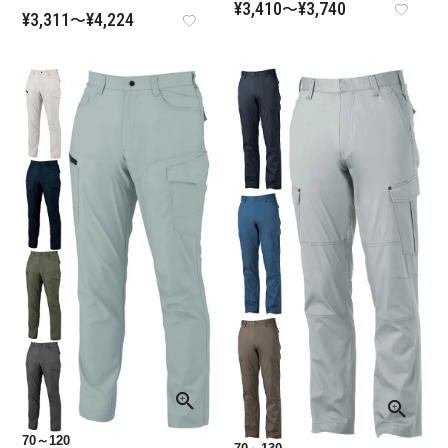
¥
3,410
¥
3,740
〜
¥
3,311
¥
4,224
〜
70～120