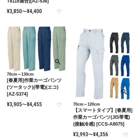
T8118適合)[AZ-536]
¥
3,850
¥
4,400
〜
70cm～130cm
[春夏用]作業カーゴパンツ
(ツータック)(帯電)(エコ)
[AZ-5374]
¥
3,905
¥
4,455
70cm～120cm
〜
【スマートタイプ】[春夏用]
作業カーゴパンツ(JIS帯電)
(接触冷感) [CCS-A8075]
¥
3,993
¥
4,356
〜