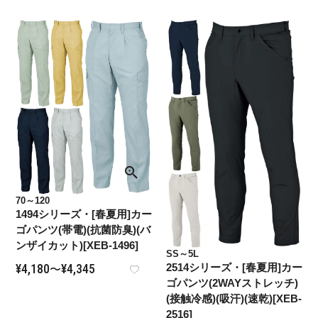
70～120
1494シリーズ・[春夏用]カー
ゴパンツ(帯電)(抗菌防臭)(バ
ンザイカット)[XEB-1496]
SS～5L
2514シリーズ・[春夏用]カー
¥
4,180
¥
4,345
〜
ゴパンツ(2WAYストレッチ)
(接触冷感)(吸汗)(速乾)[XEB-
2516]