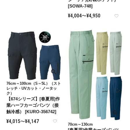
[SOWA-748]
¥
4,004
¥
4,950
〜
76cm～100cm（S～5L）（スト
レッチ・UVカット・ノータッ
ク）
【674シリーズ】[春夏用]作
業ハーフカーゴパンツ（接
触冷感） [KURO-356742]
¥
4,015
¥
4,147
〜
70cm～130cm
[春夏用]作業カーゴパンツ