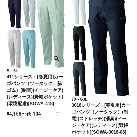
S～6L
411シリーズ・[春夏用]カー
ゴパンツ（ツータック、脇
ゴム）(制電)(イージーケア)
(レディース)(野帳ポケット)
70～G3L
(環境配慮)[SOWA-418]
3018シリーズ・[春夏用]カー
ゴパンツ（ノータック）(制
¥
4,158
¥
5,104
〜
電)(ストレッチ)(消臭)(イー
ジーケア)(レディース)(野帳
ポケット)[SOWA-3018-08]