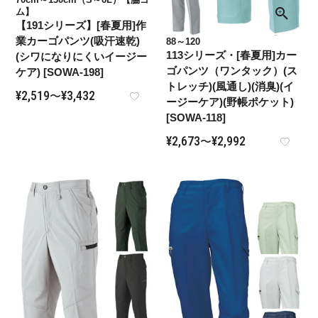
ム】
【191シリーズ】[春夏用]作
業カーゴパンツ(吸汗速乾)
88～120
113シリーズ・[春夏用]カー
(シワになりにくいイージー
ゴパンツ（ワンタック）(ス
ケア) [SOWA-198]
トレッチ)(風通し)(消臭)(イ
¥
2,519
¥
3,432
〜
ージーケア)(野帳ポケット)
[SOWA-118]
¥
2,673
¥
2,992
〜