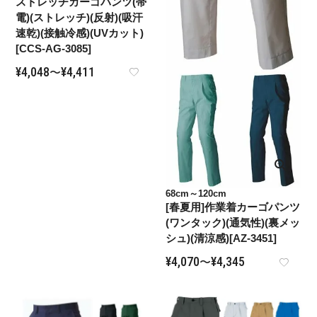
ストレッチカーゴパンツ(帯
電)(ストレッチ)(反射)(吸汗
速乾)(接触冷感)(UVカット)
[CCS-AG-3085]
¥
4,048
¥
4,411
〜
68cm～120cm
[春夏用]作業着カーゴパンツ
(ワンタック)(通気性)(裏メッ
シュ)(清涼感)[AZ-3451]
¥
4,070
¥
4,345
〜