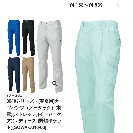
¥
4,158
¥
4,939
〜
70～G3L
3048シリーズ・[春夏用]カー
ゴパンツ（ノータック）(制
電)(ストレッチ)(イージーケ
ア)(レディース)(野帳ポケッ
ト)[SOWA-3048-08]