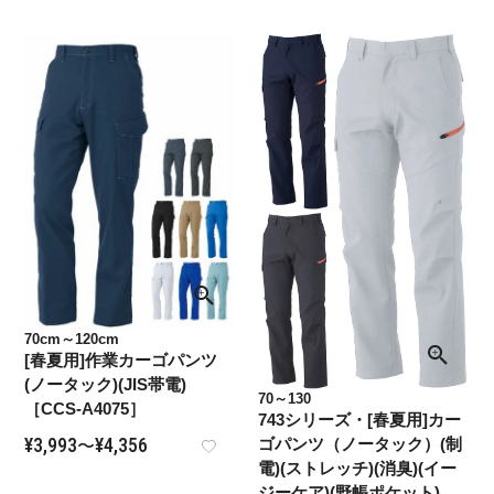
70cm～120cm
[春夏用]作業カーゴパンツ
(ノータック)(JIS帯電)
70～130
［CCS-A4075］
743シリーズ・[春夏用]カー
¥
3,993
¥
4,356
ゴパンツ（ノータック）(制
〜
電)(ストレッチ)(消臭)(イー
ジーケア)(野帳ポケット)