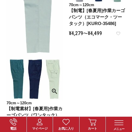
70cm～120cm
【制電】[春夏用]作業カーゴ
パンツ（エコマーク・ツー
タック）[KURO-35486]
¥
4,279
¥
4,499
〜
70cm～120cm
【制電素材】[春夏用]作業カ
ーゴパンツ（ワンタック）
[KURO-35069]
電話
マイページ
お気に入り
カート
メニュー
¥
4,279
¥
4,499
〜