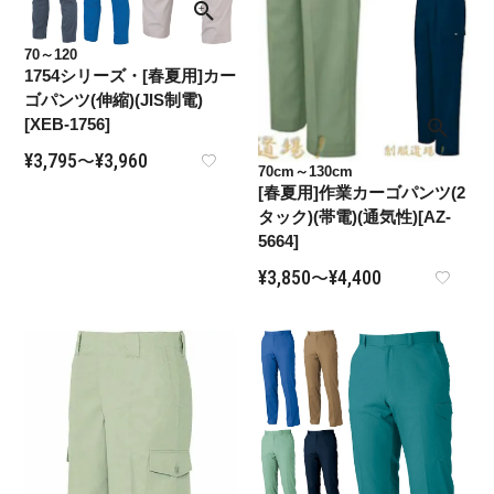
70～120
1754シリーズ・[春夏用]カー
ゴパンツ(伸縮)(JIS制電)
[XEB-1756]
¥
3,795
¥
3,960
〜
70cm～130cm
[春夏用]作業カーゴパンツ(2
タック)(帯電)(通気性)[AZ-
5664]
¥
3,850
¥
4,400
〜