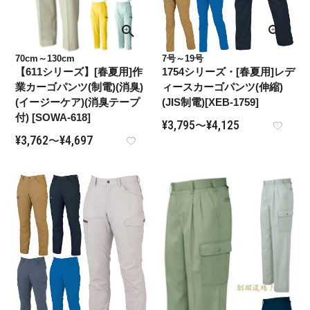
70cm～130cm
7号～19号
【611シリーズ】[春夏用]作
1754シリーズ・[春夏用]レデ
業カーゴパンツ(制電)(消臭)
ィースカーゴパンツ(伸縮)
(イージーケア)(消臭テープ
(JIS制電)[XEB-1759]
付) [SOWA-618]
¥
3,795
¥
4,125
〜
¥
3,762
¥
4,697
〜