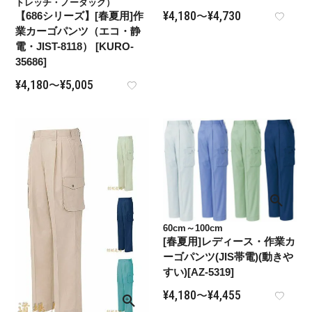
トレッチ・ノータック）
¥
4,180
¥
4,730
【686シリーズ】[春夏用]作
〜
業カーゴパンツ（エコ・静
電・JIST-8118） [KURO-
35686]
¥
4,180
¥
5,005
〜
60cm～100cm
[春夏用]レディース・作業カ
ーゴパンツ(JIS帯電)(動きや
すい)[AZ-5319]
¥
4,180
¥
4,455
〜