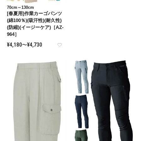
70cm～130cm
[春夏用]作業カーゴパンツ
(綿100％)(吸汗性)(耐久性)
(防縮)(イージーケア)［AZ-
964］
¥
4,180
¥
4,730
〜