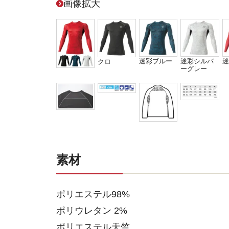
画像拡大
迷彩ブルー
迷彩シルバ
迷
クロ
ーグレー
素材
ポリエステル98%
ポリウレタン 2%
ポリエステル天竺