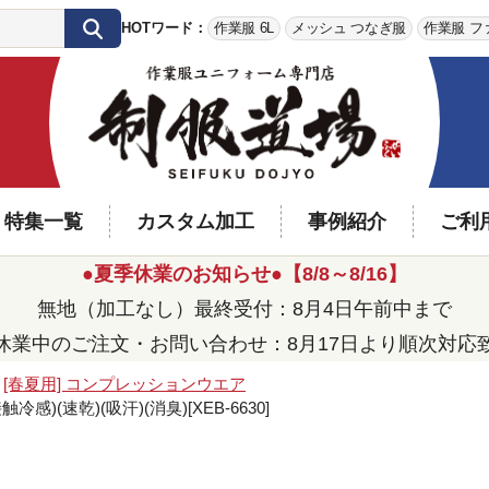
HOTワード：
作業服 6L
メッシュ つなぎ服
作業服 フ
特集一覧
カスタム加工
事例紹介
ご利
●夏季休業のお知らせ●【8/8～8/16】
無地（加工なし）最終受付：8月4日午前中まで
休業中のご注文・お問い合わせ：8月17日より順次対応
[春夏用] コンプレッションウエア
)(速乾)(吸汗)(消臭)[XEB-6630]