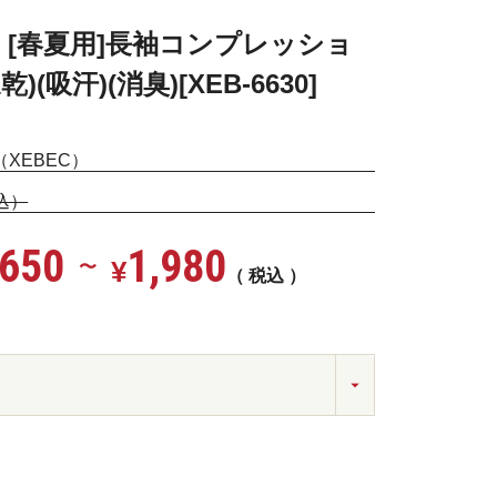
ズ・[春夏用]長袖コンプレッショ
)(吸汗)(消臭)[XEB-6630]
XEBEC）
税込）
,650
1,980
¥
〜
税込
クロ