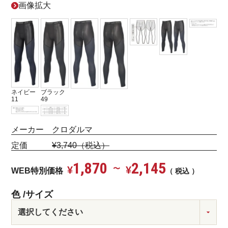
画像拡大
ネイビー
ブラック
11
49
メーカー クロダルマ
定価
¥3,740（税込）
1,870
2,145
¥
〜
¥
WEB特別価格
税込
色
サイズ