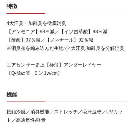
特徴
4大汗臭・加齢臭を徹底消臭
【アンモニア】98％減／【イソ吉草酸】98％減
【酢酸】97％減／【ノネナール】92％減
※消臭糸を編み込んだ生地で4大汗臭,加齢臭を分解消臭
エアセンサー史上【極薄】アンダーレイヤー
【Q-Max値 0.141w/cm】
機能
接触冷感／消臭機能／ストレッチ／吸汗速乾／UVカッ
ト／高通気性/軽量