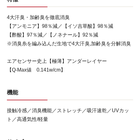
4大汗臭・加齢臭を徹底消臭
【アンモニア】98％減／【イソ吉草酸】98％減
【酢酸】97％減／【ノネナール】92％減
※消臭糸を編み込んだ生地で4大汗臭,加齢臭を分解消臭
エアセンサー史上【極薄】アンダーレイヤー
【Q-Max値 0.141w/cm】
機能
接触冷感／消臭機能／ストレッチ／吸汗速乾／UVカッ
ト／高通気性/軽量