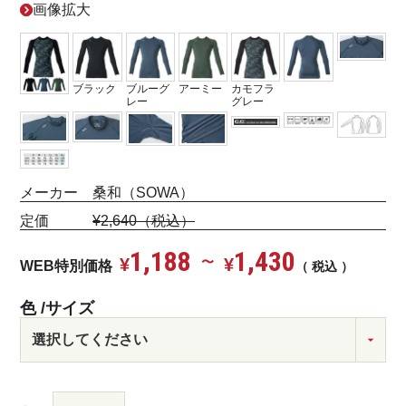
画像拡大
ブラック
ブルーグ
カモフラ
アーミー
レー
グレー
メーカー 桑和（SOWA）
定価
¥2,640（税込）
1,188
1,430
¥
〜
¥
WEB特別価格
税込
色
サイズ