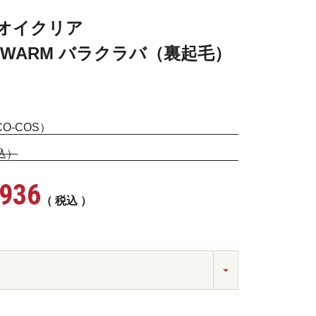
ニオイクリア
(R)WARM バラクラバ（裏起毛）
O-COS）
税込）
,936
税込
レー