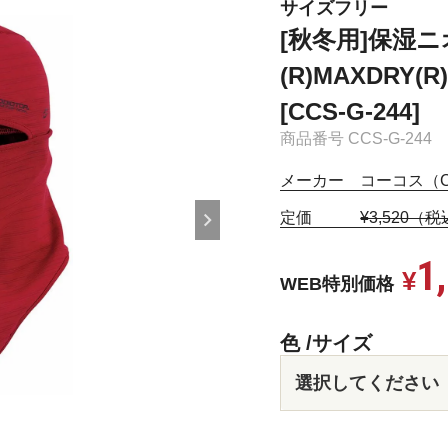
サイズフリー
[秋冬用]保湿
(R)MAXDRY
[CCS-G-244]
商品番号
CCS-G-244
メーカー コーコス（C
定価
¥3,520（
1
¥
WEB特別価格
色
サイズ
グ