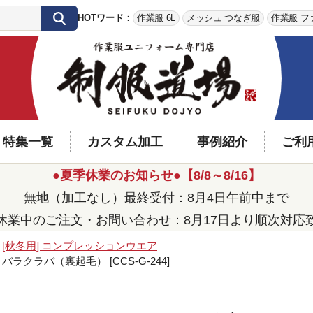
HOTワード：
作業服 6L
メッシュ つなぎ服
作業服 フ
特集一覧
カスタム加工
事例紹介
ご利
●夏季休業のお知らせ●【8/8～8/16】
無地（加工なし）最終受付：8月4日午前中まで
休業中のご注文・お問い合わせ：8月17日より順次対応
[秋冬用] コンプレッションウエア
 バラクラバ（裏起毛） [CCS-G-244]