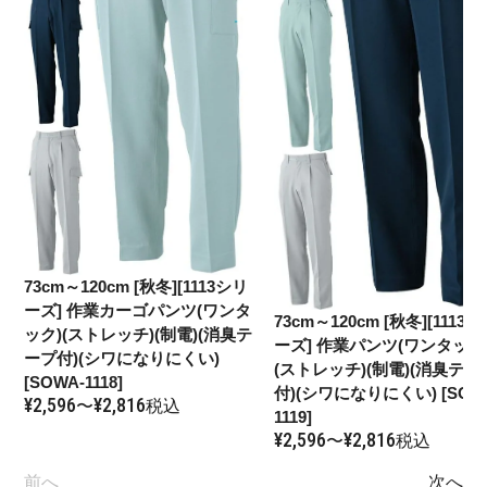
73cm～120cm
[秋冬][1113シリ
ーズ] 作業カーゴパンツ(ワンタ
73cm～120cm
[秋冬][1113
ック)(ストレッチ)(制電)(消臭テ
ーズ] 作業パンツ(ワンタック
ープ付)(シワになりにくい)
(ストレッチ)(制電)(消臭テー
[SOWA-1118]
付)(シワになりにくい) [SOW
¥
2,596
¥
2,816
〜
税込
1119]
¥
2,596
¥
2,816
〜
税込
前へ
次へ