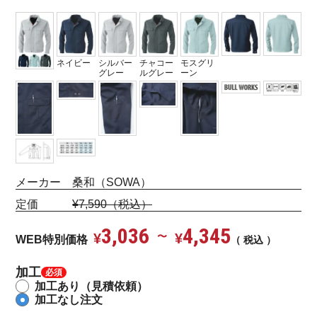
ネイビー
シルバー
チャコー
モスグリ
グレー
ルグレー
ーン
メーカー 桑和（SOWA）
定価
¥7,590（税込）
3,036
4,345
¥
〜
¥
WEB特別価格
税込
加工
加工あり（見積依頼）
加工なし注文