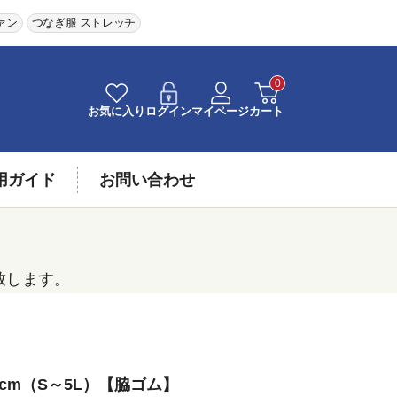
ァン
つなぎ服 ストレッチ
0
お気に入り
ログイン
マイページ
カート
用ガイド
お問い合わせ
致します。
0cm（S～5L）【脇ゴム】