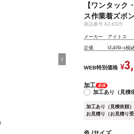
【ワンタック
ス作業着ズボン[A
商品番号
AZ-6325
メーカー アイトス
定価
\7,370（税
3
¥
WEB特別価格
加工
加工あり（見積
加工あり（見積依頼
お見積り（お見積り
3
ブル
色
サイズ