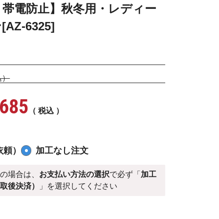
・帯電防止】秋冬用・レディー
Z-6325]
込）
,685
税込
依頼）
加工なし注文
）
の場合は、
お支払い方法の選択
で必ず「
加工
受取後決済）
」を選択してください
ー006