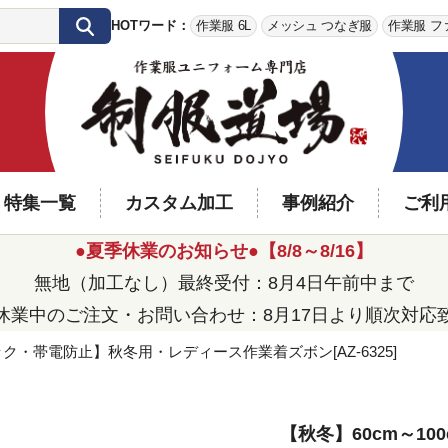
HOTワード：
作業服 6L
メッシュ つなぎ服
作業服 フ
特集一覧
カスタム加工
事例紹介
ご利
●夏季休業のお知らせ●【8/8～8/16】
無地（加工なし）最終受付：8月4日午前中まで
休業中のご注文・お問い合わせ：8月17日より順次対応
ク・帯電防止】秋冬用・レディース作業着ズボン[AZ-6325]
【秋冬】60cm～10