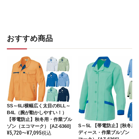
おすすめ商品
SS～6L/横幅広く太目のBLL～
B4L（腕が動かしやすい！）
【帯電防止】秋冬用・作業ブル
S～5L
【帯電防止】[秋冬用]
ゾン（エコマーク） [AZ-6360]
¥
5,720
¥
7,095
ディース・作業ブルゾン（エ
〜
税込