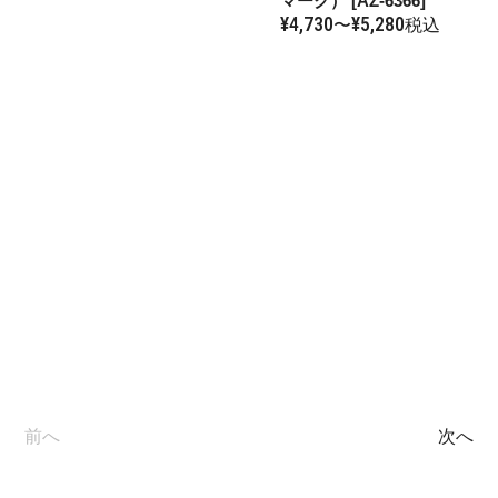
マーク） [AZ-6366]
¥
4,730
¥
5,280
〜
税込
前へ
次へ