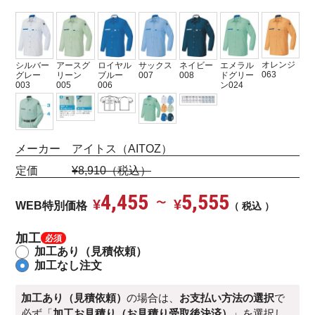
オレンジ
シルバー
エメラル
ロイヤル
サックス
ネイビー
アースグ
063
グレー
ドグリー
ブルー
007
008
リーン
003
ン024
006
005
メーカー アイトス（AITOZ）
定価
¥8,910（税込）
4,455
5,555
¥
〜
¥
WEB特別価格
税込
加工
加工あり（見積依頼）
加工なし注文
加工あり（見積依頼）
の場合は、
お支払い方法の選択
で
必ず「
加工お見積り（お見積り受取後決済）
」を選択し