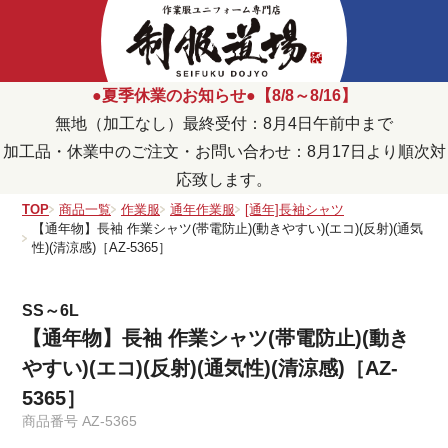
●夏季休業のお知らせ●【8/8～8/16】
無地（加工なし）最終受付：8月4日午前中まで
加工品・休業中のご注文・お問い合わせ：8月17日より順次対
応致します。
TOP
商品一覧
作業服
通年作業服
[通年]長袖シャツ
【通年物】長袖 作業シャツ(帯電防止)(動きやすい)(エコ)(反射)(通気
性)(清涼感)［AZ-5365］
SS～6L
【通年物】長袖 作業シャツ(帯電防止)(動き
やすい)(エコ)(反射)(通気性)(清涼感)［AZ-
5365］
商品番号
AZ-5365