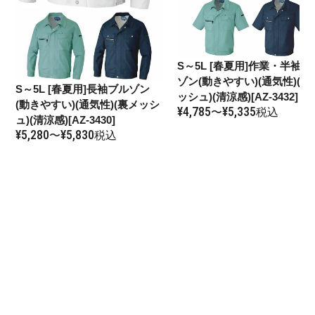
S～5L
[春夏用]作業・半袖ブ
ゾン(動きやすい)(通気性)(裏
S～5L
[春夏用]長袖ブルゾン
ッシュ)(清涼感)[AZ-3432]
(動きやすい)(通気性)(裏メッシ
¥
4,785
¥
5,335
〜
税込
ュ)(清涼感)[AZ-3430]
¥
5,280
¥
5,830
〜
税込