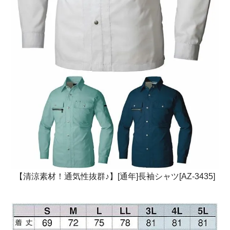
【清涼素材！通気性抜群♪】[通年]長袖シャツ[AZ-3435]