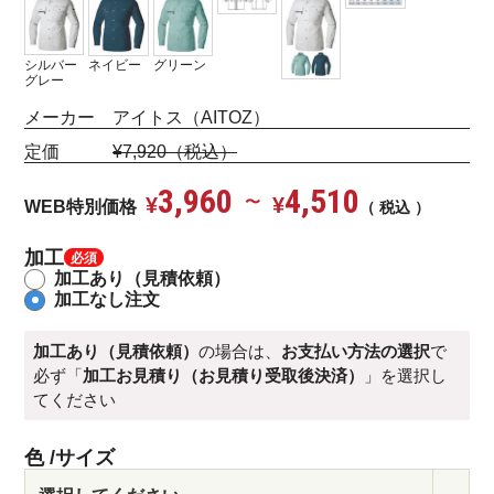
シルバー
ネイビー
グリーン
グレー
メーカー アイトス（AITOZ）
定価
¥7,920（税込）
3,960
4,510
¥
〜
¥
WEB特別価格
税込
加工
加工あり（見積依頼）
加工なし注文
加工あり（見積依頼）
の場合は、
お支払い方法の選択
で
必ず「
加工お見積り（お見積り受取後決済）
」を選択し
てください
色
サイズ