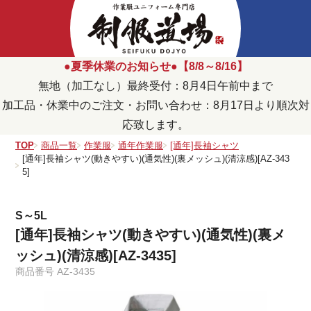
●夏季休業のお知らせ●【8/8～8/16】
無地（加工なし）最終受付：8月4日午前中まで
加工品・休業中のご注文・お問い合わせ：8月17日より順次対
応致します。
TOP
商品一覧
作業服
通年作業服
[通年]長袖シャツ
[通年]長袖シャツ(動きやすい)(通気性)(裏メッシュ)(清涼感)[AZ-343
5]
S～5L
[通年]長袖シャツ(動きやすい)(通気性)(裏メ
ッシュ)(清涼感)[AZ-3435]
商品番号
AZ-3435