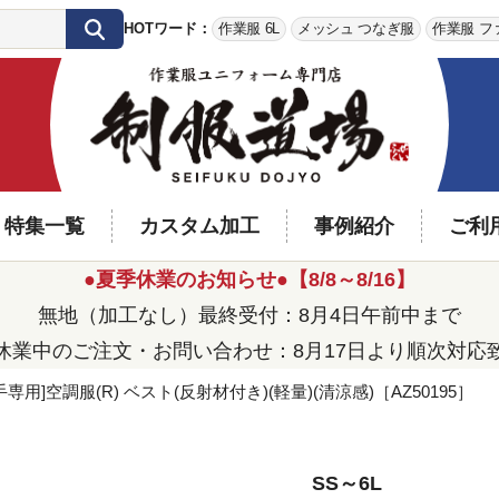
HOTワード：
作業服 6L
メッシュ つなぎ服
作業服 フ
特集一覧
カスタム加工
事例紹介
ご利
●夏季休業のお知らせ●【8/8～8/16】
無地（加工なし）最終受付：8月4日午前中まで
休業中のご注文・お問い合わせ：8月17日より順次対応
用]空調服(R) ベスト(反射材付き)(軽量)(清涼感)［AZ50195］
SS～6L