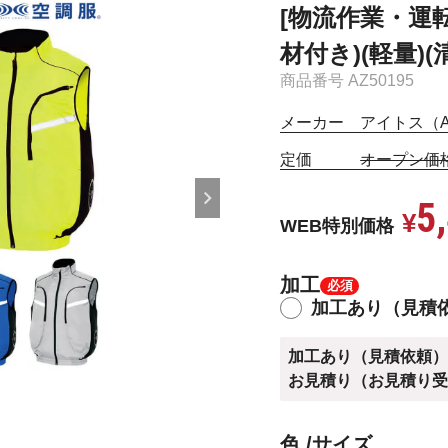
[物流作業・運転
材付き)(軽量)(
商品番号
AZ50195
メーカー アイトス（AI
定価
オープン価
5
¥
WEB特別価格
加工
加工あり（見積
加工あり（見積依頼
お見積り（お見積り
ハイパ
色
サイズ