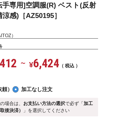
手専用]空調服(R) ベスト(反射
清涼感)［AZ50195］
TOZ）
格
,412
6,424
¥
〜
税込
依頼）
加工なし注文
）
の場合は、
お支払い方法の選択
で必ず「
加工
受取後決済）
」を選択してください
ーイエロー