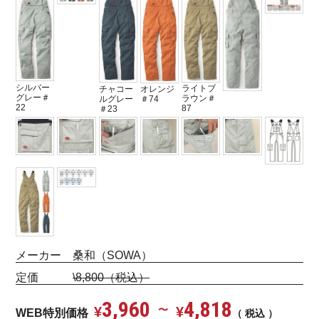
シルバー
ライトブ
チャコー
オレンジ
グレー＃
ラウン＃
ルグレー
＃74
22
87
＃23
メーカー 桑和（SOWA）
定価
\8,800（税込）
3,960
4,818
¥
〜
¥
WEB特別価格
税込