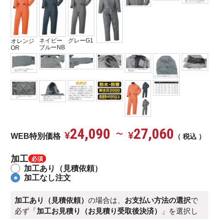
グレーG1
ネイビー
オレンジ
ブルーNB
OR
24,090
27,060
¥
〜
¥
WEB特別価格
税込
加工
加工あり（見積依頼）
加工なし注文
加工あり（見積依頼）
の場合は、
お支払い方法の選択
で
必ず「
加工お見積り（お見積り受取後決済）
」を選択し