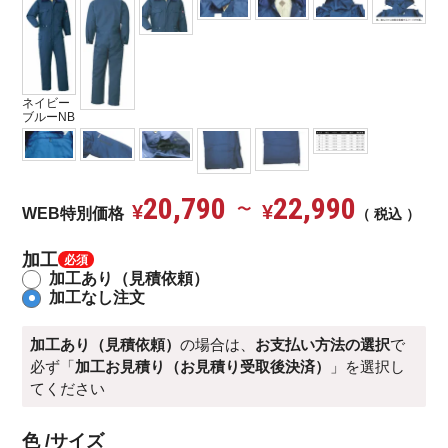
ネイビー
ブルーNB
20,790
22,990
¥
〜
¥
WEB特別価格
税込
加工
加工あり（見積依頼）
加工なし注文
加工あり（見積依頼）
の場合は、
お支払い方法の選択
で
必ず「
加工お見積り（お見積り受取後決済）
」を選択し
てください
色
サイズ