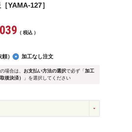
YAMA-127］
,039
税込
依頼）
加工なし注文
）
の場合は、
お支払い方法の選択
で必ず「
加工
受取後決済）
」を選択してください
ビー 2