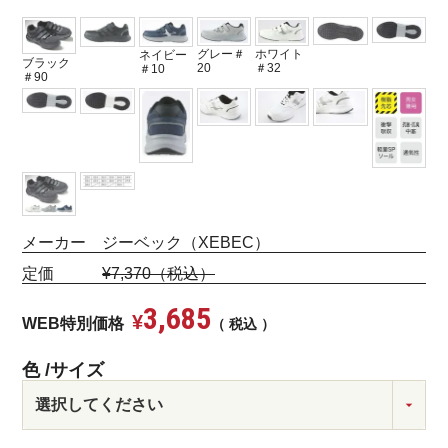
グレー＃
ホワイト
ネイビー
ブラック
20
＃32
＃10
＃90
メーカー ジーベック（XEBEC）
定価
¥7,370（税込）
3,685
¥
WEB特別価格
税込
色
サイズ