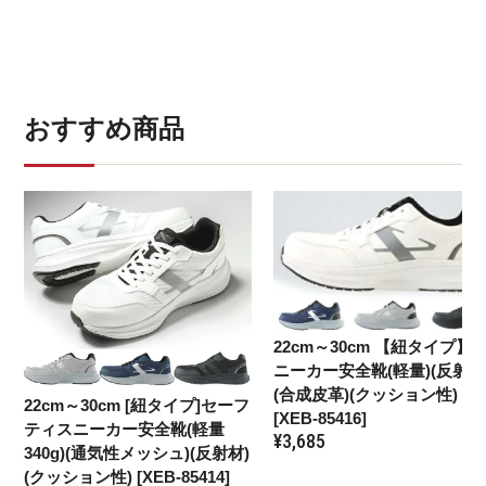
おすすめ商品
22cm～30cm
【紐タイプ】
ニーカー安全靴(軽量)(反射材
(合成皮革)(クッション性)
22cm～30cm
[紐タイプ]セーフ
[XEB-85416]
ティスニーカー安全靴(軽量
¥
3,685
340g)(通気性メッシュ)(反射材)
(クッション性) [XEB-85414]