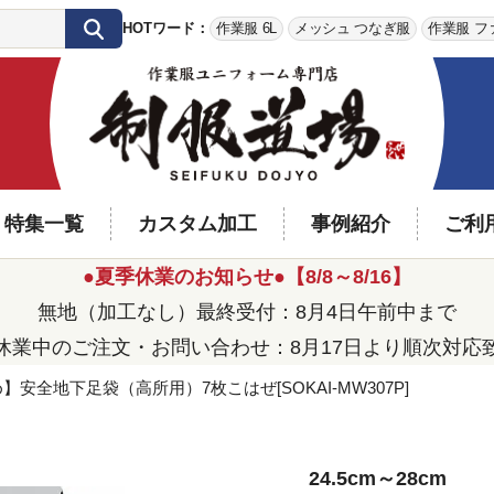
HOTワード：
作業服 6L
メッシュ つなぎ服
作業服 フ
特集一覧
カスタム加工
事例紹介
ご利
●夏季休業のお知らせ●【8/8～8/16】
無地（加工なし）最終受付：8月4日午前中まで
休業中のご注文・お問い合わせ：8月17日より順次対応
】安全地下足袋（高所用）7枚こはぜ[SOKAI-MW307P]
24.5cm～28cm