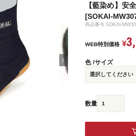
【藍染め】安全
[SOKAI-MW30
商品番号
SOKAI-MW3
3
¥
WEB特別価格
色
サイズ