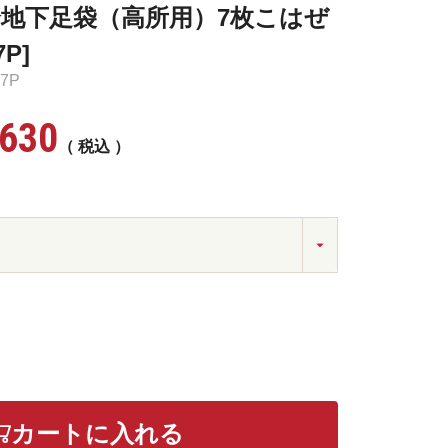
地下足袋（高所用）7枚こはぜ
7P]
07P
,630
税込
カートに入れる