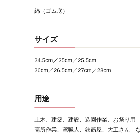
綿（ゴム底）
サイズ
24.5cm／25cm／25.5cm
26cm／26.5cm／27cm／28cm
用途
土木、建築、建設、造園作業、お祭り用
高所作業、鳶職人、鉄筋屋、大工さん 