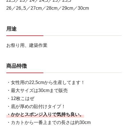
22,5／23／24／24,5／25／25,5
26／26,.5／27cm／28cm／29cm／30cm
用途
お祭り用、建築作業
商品特徴
・女性用の22,5cmから生産してます！
・最大サイズは30cmまで販売
・12枚こはぜ
・底が厚めの貼付けタイプ！
・かかとスポンジ入りで気持ち良い。
・カカトから一番上までの長さは約30cm