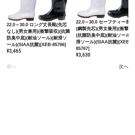
22.0～30.0
セーフティー長靴
22.0～30.0
ロング丈長靴(先芯
(鋼製先芯)(男女兼用)(衝撃吸
なし)(男女兼用)(衝撃吸収)(抗菌
(抗菌防臭中底)(耐油ソール)(
防臭中底)(耐油ソール)(耐滑ソ
滑ソール)(SIAA抗菌)[XEB-
ール)(SIAA抗菌)[XEB-85766]
85767]
¥
3,465
¥
3,630
前へ
次へ