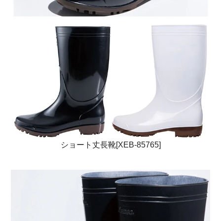
ショート丈長靴[XEB-85765]