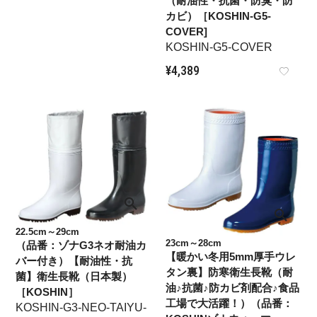
（耐油性・抗菌・防臭・防
カビ）［KOSHIN-G5-
COVER]
KOSHIN-G5-COVER
¥
4,389
22.5cm～29cm
23cm～28cm
（品番：ゾナG3ネオ耐油カ
【暖かい冬用5mm厚手ウレ
バー付き）【耐油性・抗
タン裏】防寒衛生長靴（耐
菌】衛生長靴（日本製）
油♪抗菌♪防カビ剤配合♪食品
［KOSHIN］
工場で大活躍！）（品番：
KOSHIN-G3-NEO-TAIYU-