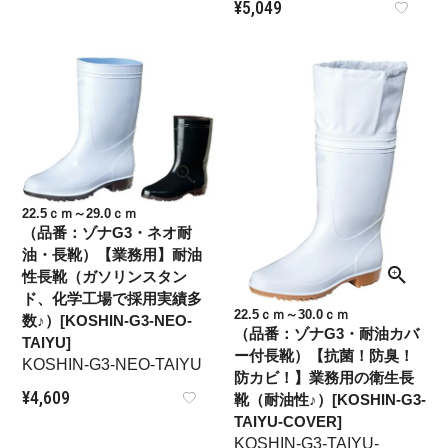
¥
5,049
22.5ｃｍ～29.0ｃｍ
（品番：ゾナG3・ネオ耐
油・長靴）【業務用】耐油
性長靴（ガソリンスタン
ド、化学工場で採用実績多
22.5ｃｍ～30.0ｃｍ
数♪）[KOSHIN-G3-NEO-
（品番：ゾナG3・耐油カバ
TAIYU]
ー付長靴）【抗菌！防臭！
KOSHIN-G3-NEO-TAIYU
防カビ！】業務用の衛生長
¥
4,609
靴（耐油性♪）[KOSHIN-G3-
TAIYU-COVER]
KOSHIN-G3-TAIYU-