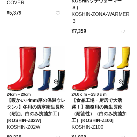
KOSHINゾナウォーマー
COVER
３）
¥
5,379
KOSHIN-ZONA-WARMER
３
¥
7,359
24cm～29cm
24.0ｃｍ～29.0ｃｍ
【暖かい♪4mm厚の保温ウレ
【食品工場・厨房で大活
タン♪】冬用の防寒衛生長靴
躍！】業務用の衛生長靴
（耐油。白のみ抗菌加工）
（耐油性）（白のみ抗菌加
[KOSHIN-Z02W]
工）[KOSHIN-Z100]
KOSHIN-Z02W
KOSHIN-Z100