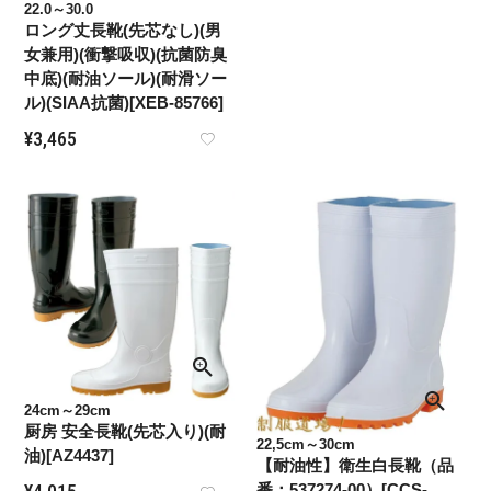
22.0～30.0
ロング丈長靴(先芯なし)(男
女兼用)(衝撃吸収)(抗菌防臭
中底)(耐油ソール)(耐滑ソー
ル)(SIAA抗菌)[XEB-85766]
¥
3,465
24cm～29cm
厨房 安全長靴(先芯入り)(耐
22,5cm～30cm
油)[AZ4437]
【耐油性】衛生白長靴（品
番：537274-00）[CCS-