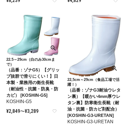
¥
8,239
¥
4,829
22.5～29cm（白のみ30cmま
で）
（品番：ゾナG5）【グリッ
プ抜群で滑りにくい！】日
22,5cm～29cm（食品工場で活
本製・業務用の衛生長靴
躍！）
（耐油性・抗菌・防臭・防
（品番：ゾナG3耐油ウレタ
カビ） [KOSHIN-G5]
ン裏）【暖かい4mm厚ウレ
KOSHIN-G5
タン裏】防寒衛生長靴（耐
油・抗菌・防カビ剤配合）
¥
2,849
¥
3,289
〜
[KOSHIN-G3-URETAN]
KOSHIN-G3-URETAN