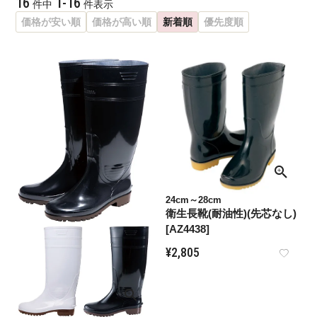
16
1
-
16
件中
件表示
価格が安い順
価格が高い順
新着順
優先度順
24cm～28cm
衛生長靴(耐油性)(先芯なし)
[AZ4438]
¥
2,805