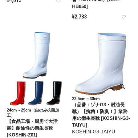
¥
4,015
HB850]
¥
2,783
22.5cm～30cm
（品番：ゾナG3・耐油長
24cm～29cm（白のみ抗菌加
靴）【抗菌！防臭！】業務
工）
用の衛生長靴 [KOSHIN-G3-
【食品工場・厨房で大活
TAIYU]
躍】耐油性の衛生長靴
KOSHIN-G3-TAIYU
[KOSHIN-Z01]