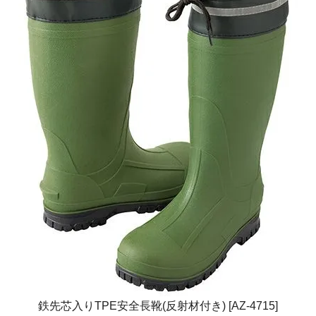
鉄先芯入りTPE安全長靴(反射材付き) [AZ-4715]