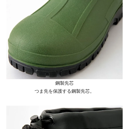
鋼製先芯
つま先を保護する鋼製先芯。