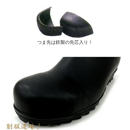
つま先は鉄製の先芯入り！