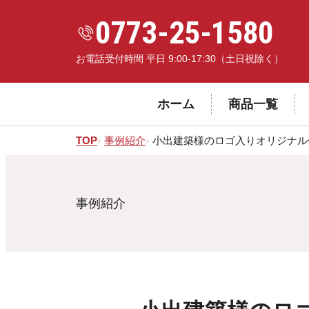
Skip
to
0773-25-1580
the
content
お電話受付時間 平日 9:00-17:30（土日祝除く）
ホーム
商品一覧
TOP
事例紹介
小出建築様のロゴ入りオリジナル
事例紹介