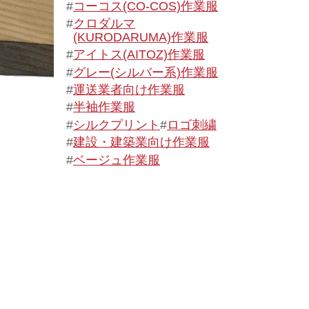
コーコス(CO-COS)作業服
クロダルマ
(KURODARUMA)作業服
アイトス(AITOZ)作業服
グレー(シルバー系)作業服
運送業者向け作業服
半袖作業服
シルクプリント
ロゴ刺繍
建設・建築業向け作業服
ベージュ作業服