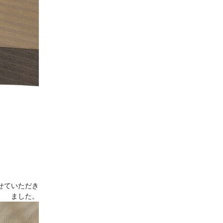
せていただき
ました。