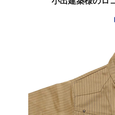
小出建築様のロ