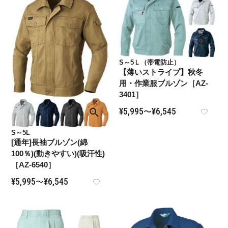
S～5Ｌ（帯電防止）
【薄いストライプ】秋冬
用・作業服ブルゾン［AZ-
3401］
¥
5,995
¥
6,545
〜
S～5L
[通年]長袖ブルゾン(綿
100％)(動きやすい)(吸汗性)
［AZ-6540］
¥
5,995
¥
6,545
〜