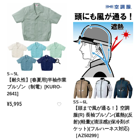
S～5L
【耐久性】[春夏用]半袖作業
ブルゾン（制電）[KURO-
2641]
SS～6L
¥
5,995
【頭まで風が通る！】空調
服(R) 長袖ブルゾン(遮熱)(反
射)(軽量)(清涼感)(保冷剤ポ
ケット)(フルハーネス対応)
［AZ50299］