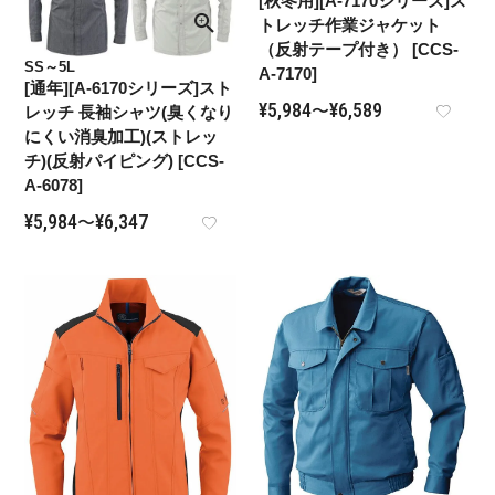
[秋冬用][A-7170シリーズ]ス
トレッチ作業ジャケット
（反射テープ付き） [CCS-
SS～5L
A-7170]
[通年][A-6170シリーズ]スト
¥
5,984
¥
6,589
〜
レッチ 長袖シャツ(臭くなり
にくい消臭加工)(ストレッ
チ)(反射パイピング) [CCS-
A-6078]
¥
5,984
¥
6,347
〜