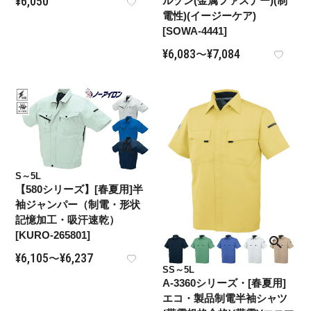
¥
6,050
ルゾン(金属ファスナー)(制
電性)(イージーケア)
[SOWA-4441]
¥
6,083
¥
7,084
〜
S～5L
【580シリーズ】[春夏用]半
袖ジャンパー（制電・形状
記憶加工・吸汗速乾）
[KURO-265801]
¥
6,105
¥
6,237
〜
SS～5L
A-3360シリーズ・[春夏用]
エコ・製品制電半袖シャツ