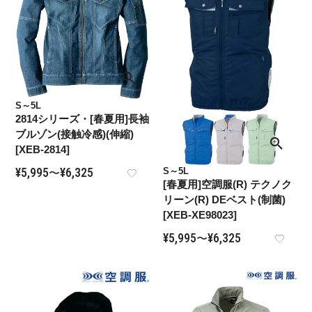
S～5L
2814シリーズ・[春夏用]長袖
ブルゾン(接触冷感)(伸縮)
[XEB-2814]
¥
5,995
¥
6,325
S～5L
〜
[春夏用]空調服(R) テクノク
リーン(R) DEベスト(制菌)
[XEB-XE98023]
¥
5,995
¥
6,325
〜