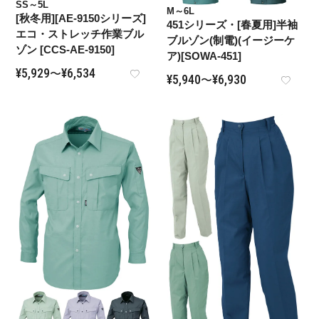
SS～5L
M～6L
[秋冬用][AE-9150シリーズ]
451シリーズ・[春夏用]半袖
エコ・ストレッチ作業ブル
ブルゾン(制電)(イージーケ
ゾン [CCS-AE-9150]
ア)[SOWA-451]
¥
5,929
¥
6,534
〜
¥
5,940
¥
6,930
〜