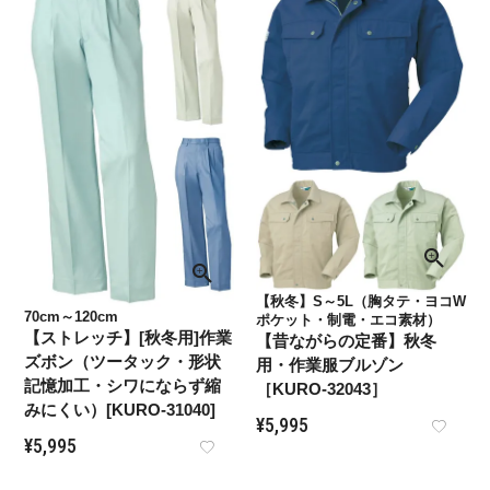
【秋冬】S～5L（胸タテ・ヨコW
70cm～120cm
ポケット・制電・エコ素材）
【ストレッチ】[秋冬用]作業
【昔ながらの定番】秋冬
ズボン（ツータック・形状
用・作業服ブルゾン
記憶加工・シワにならず縮
［KURO-32043］
みにくい）[KURO-31040]
¥
5,995
¥
5,995