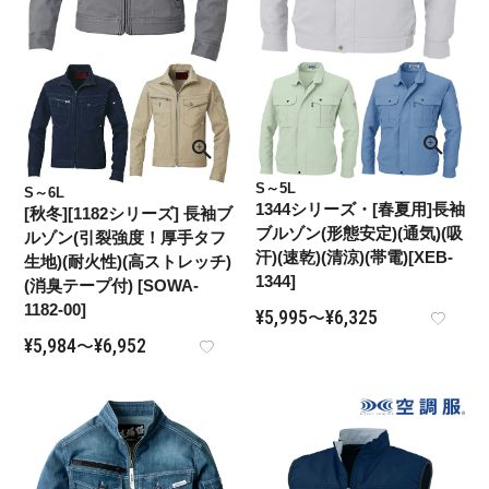
S～5L
S～6L
1344シリーズ・[春夏用]長袖
[秋冬][1182シリーズ] 長袖ブ
ブルゾン(形態安定)(通気)(吸
ルゾン(引裂強度！厚手タフ
汗)(速乾)(清涼)(帯電)[XEB-
生地)(耐火性)(高ストレッチ)
1344]
(消臭テープ付) [SOWA-
1182-00]
¥
5,995
¥
6,325
〜
¥
5,984
¥
6,952
〜