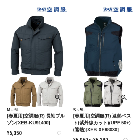
M～5L
S～5L
[春夏用]空調服(R) 長袖ブル
[春夏用]空調服(R) 遮熱ベス
ゾン[XEB-KU91400]
ト(紫外線カット)(UPF 50+)
(遮熱)[XEB-XE98030]
¥
6,050
¥
6,050
¥
6,380