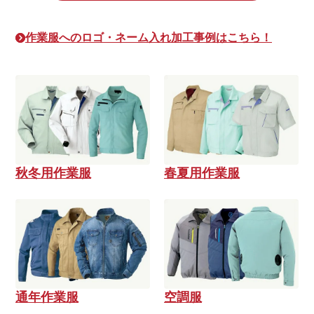
作業服へのロゴ・ネーム入れ加工事例はこちら！
秋冬用作業服
春夏用作業服
通年作業服
空調服