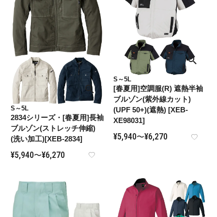
S～5L
[春夏用]空調服(R) 遮熱半袖
ブルゾン(紫外線カット)
S～5L
(UPF 50+)(遮熱) [XEB-
2834シリーズ・[春夏用]長袖
XE98031]
ブルゾン(ストレッチ伸縮)
¥
5,940
¥
6,270
〜
(洗い加工)[XEB-2834]
¥
5,940
¥
6,270
〜