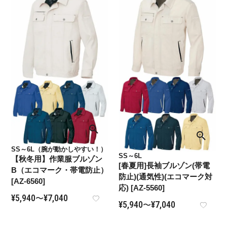
SS～6L（腕が動かしやすい！）
SS～6L
【秋冬用】作業服ブルゾン
[春夏用]長袖ブルゾン(帯電
B（エコマーク・帯電防止）
防止)(通気性)(エコマーク対
[AZ-6560]
応) [AZ-5560]
¥
5,940
¥
7,040
〜
¥
5,940
¥
7,040
〜