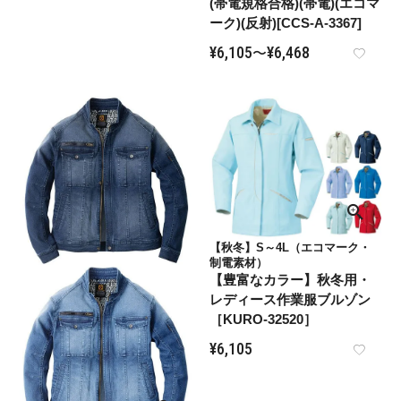
(帯電規格合格)(帯電)(エコマ
ーク)(反射)[CCS-A-3367]
¥
6,105
¥
6,468
〜
【秋冬】S～4L（エコマーク・
制電素材）
【豊富なカラー】秋冬用・
レディース作業服ブルゾン
［KURO-32520］
¥
6,105