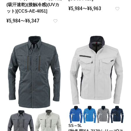
(吸汗速乾)(接触冷感)(UVカ
¥
5,984
¥
6,963
〜
ット)[CCS-AE-4051]
¥
5,984
¥
6,347
〜
SS～5L