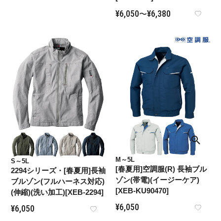
¥
6,050
¥
6,380
〜
M～5L
S～5L
[春夏用]空調服(R) 長袖ブル
2294シリーズ・[春夏用]長袖
ゾン(帯電)(イージーケア)
ブルゾン(フルハーネス対応)
[XEB-KU90470]
(伸縮)(洗い加工)[XEB-2294]
¥
6,050
¥
6,050