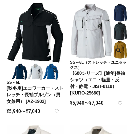
SS～6L（ストレッチ・ユニセッ
クス）
【680シリーズ】[通年]長袖
シャツ（エコ・軽量・反
SS～6L
射・静電・JIST-8118）
[秋冬用]エコワーカー・スト
[KURO-25680]
レッチ・長袖ブルゾン（男
女兼用） [AZ-1902]
¥
5,940
¥
7,040
〜
¥
5,940
¥
7,040
〜