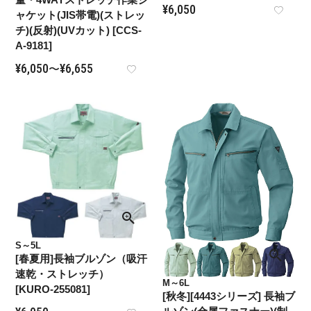
¥
6,050
ャケット(JIS帯電)(ストレッ
チ)(反射)(UVカット) [CCS-
A-9181]
¥
6,050
¥
6,655
〜
S～5L
[春夏用]長袖ブルゾン（吸汗
速乾・ストレッチ）
M～6L
[KURO-255081]
[秋冬][4443シリーズ] 長袖ブ