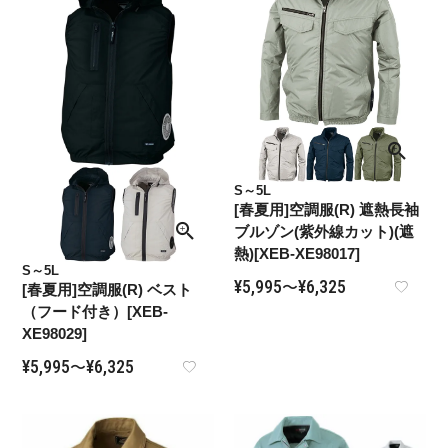
S～5L
[春夏用]空調服(R) 遮熱長袖
ブルゾン(紫外線カット)(遮
熱)[XEB-XE98017]
S～5L
¥
5,995
¥
6,325
〜
[春夏用]空調服(R) ベスト
（フード付き）[XEB-
XE98029]
¥
5,995
¥
6,325
〜