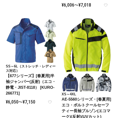
¥
6,006
¥
7,018
〜
SS～6L（ストレッチ・レディー
ス対応）
【677シリーズ】[春夏用]半
袖ジャンパー(反射)（エコ・
静電・JIST-8118） [KURO-
266771]
XS～4XL
AE-5560シリーズ・[春夏用]
¥
6,050
¥
7,150
〜
エコ・ボルトクールセーフ
ティー長袖ブルゾン(エコマ
ーク)(反射)(UVカット)