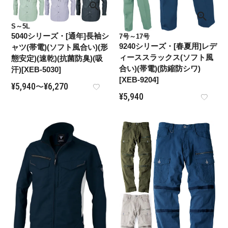
S～5L
5040シリーズ・[通年]長袖シ
7号～17号
9240シリーズ・[春夏用]レデ
ャツ(帯電)(ソフト風合い)(形
ィーススラックス(ソフト風
態安定)(速乾)(抗菌防臭)(吸
合い)(帯電)(防縮防シワ)
汗)[XEB-5030]
[XEB-9204]
¥
5,940
¥
6,270
〜
¥
5,940