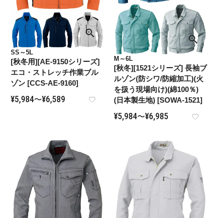
SS～5L
M～6L
[秋冬用][AE-9150シリーズ]
[秋冬][1521シリーズ] 長袖ブ
エコ・ストレッチ作業ブル
ルゾン(防シワ/防縮加工)(火
ゾン [CCS-AE-9160]
を扱う現場向け)(綿100％)
¥
5,984
¥
6,589
〜
(日本製生地) [SOWA-1521]
¥
5,984
¥
6,985
〜