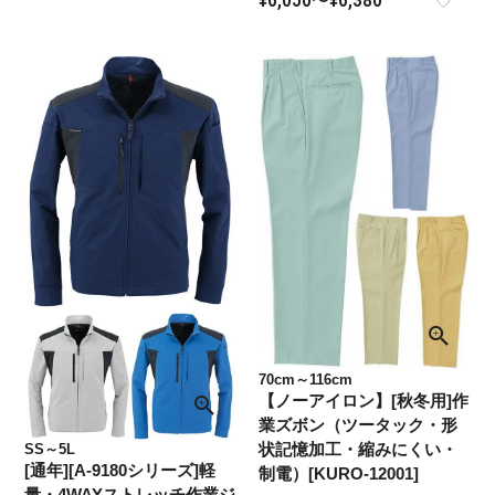
〜
70cm～116cm
【ノーアイロン】[秋冬用]作
業ズボン（ツータック・形
状記憶加工・縮みにくい・
SS～5L
[通年][A-9180シリーズ]軽
制電）[KURO-12001]
量・4WAYストレッチ作業ジ