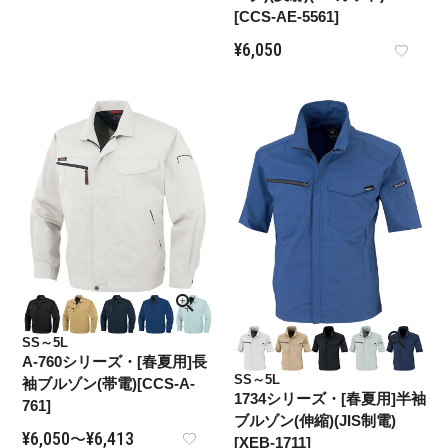
[CCS-AE-5561]
¥
6,050
SS～5L
A-760シリーズ・[春夏用]長
SS～5L
袖ブルゾン(帯電)[CCS-A-
1734シリーズ・[春夏用]半袖
761]
ブルゾン(伸縮)(JIS制電)
¥
6,050
¥
6,413
〜
[XEB-1711]