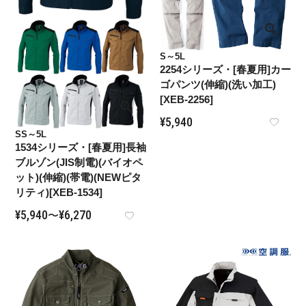
S～5L
2254シリーズ・[春夏用]カー
ゴパンツ(伸縮)(洗い加工)
[XEB-2256]
¥
5,940
SS～5L
1534シリーズ・[春夏用]長袖
ブルゾン(JIS制電)(バイオペ
ット)(伸縮)(帯電)(NEWピタ
リティ)[XEB-1534]
¥
5,940
¥
6,270
〜