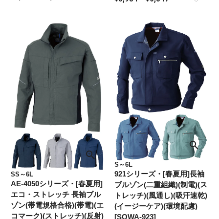
S～6L
921シリーズ・[春夏用]長袖
SS～6L
AE-4050シリーズ・[春夏用]
ブルゾン(二重組織)(制電)(ス
エコ・ストレッチ 長袖ブル
トレッチ)(風通し)(吸汗速乾)
ゾン(帯電規格合格)(帯電)(エ
(イージーケア)(環境配慮)
コマーク)(ストレッチ)(反射)
[SOWA-923]