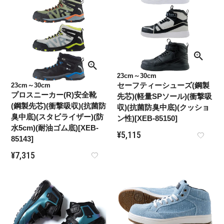
23cm～30cm
セーフティーシューズ(鋼製
23cm～30cm
プロスニーカー(R)安全靴
先芯)(軽量SPソール)(衝撃吸
(鋼製先芯)(衝撃吸収)(抗菌防
収)(抗菌防臭中底)(クッショ
臭中底)(スタビライザー)(防
ン性)[XEB-85150]
水5cm)(耐油ゴム底)[XEB-
¥
5,115
85143]
¥
7,315