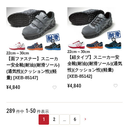
22cm～30cm
22cm～30cm
【紐タイプ】スニーカー安
【面ファスナー】スニーカ
全靴(耐油)(耐滑ソール)(通気
ー安全靴(耐油)(耐滑ソール)
性)(クッション性)(軽量)
(通気性)(クッション性)(軽
[XEB-85142]
量) [XEB-85147]
¥
4,840
¥
4,840
289
1
-
50
件中
件表示
1
2
…
6