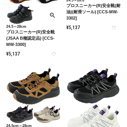
24.5～28.0
プロスニーカー(R)安全靴(耐
油)(耐滑ソール) [CCS-MW-
3302]
¥
5,137
24.5～28cm
プロスニーカー(R)安全靴
(JSAA B種認定品) [CCS-
MW-3300]
¥
5,137
24.5cm～28cm