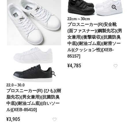
22cm～30cm
プロスニーカー(R)安全靴
(面ファスナー)(鋼製先芯)(男
女兼用)(衝撃吸収)(抗菌防臭
中底)(耐油ゴム底)(耐滑ソー
ル)(クッション性)[XEB-
85157]
¥
4,785
22.0～30.0
プロスニーカー(R) (ひも)(樹
脂先芯)(男女兼用)(抗菌防臭
中底)(耐油ゴム底)(白いソー
ル)[XEB-85410]
¥
3,905