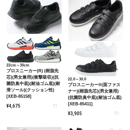
22cm～30cm
プロスニーカー(R) (樹脂先
芯)(男女兼用)(衝撃吸収)(抗
22.0～30.0
菌防臭中底)(耐油ゴム底)(耐
プロスニーカー®(面ファス
滑ソール)(クッション性)
ナー)(樹脂先芯)(男女兼用)
[XEB-85158]
(抗菌防臭中底)(耐油ゴム底)
[XEB-85411]
¥
4,675
¥
3,905