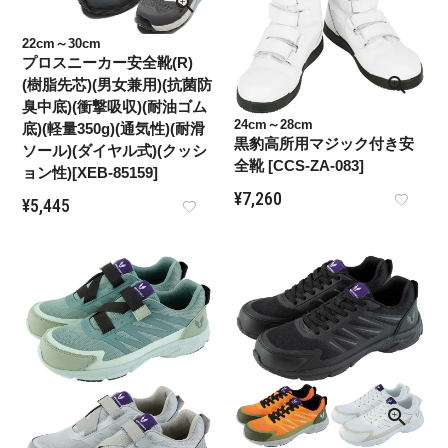
22cm～30cm
プロスニーカー安全靴(R)
(樹脂先芯)(男女兼用)(抗菌防
臭中底)(衝撃吸収)(耐油ゴム
24cm～28cm
底)(軽量350g)(通気性)(耐滑
黒豹高所用マジック付き安
ソール)(ダイヤル式)(クッシ
全靴 [CCS-ZA-083]
ョン性)[XEB-85159]
¥
7,260
¥
5,445