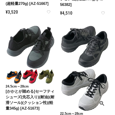
(超軽量270g) [AZ-51667]
56382]
¥
3,520
¥
4,510
24.5cm～28cm
[かかとが踏める]セーフティ
シューズ(先芯入り)(耐油)(耐
滑ソール)(クッション性)(軽
量345g) [AZ-51673]
22.5cm～28cm