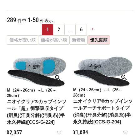
289
1
-
50
件中
件表示
1
2
…
6
価格が安い順
価格が高い順
新着順
優先度順
M（24～26cm）～L（26～
M（24～26cm）～L（26～
28cm）
28cm）
ニオイクリア®カップインソ
ニオイクリア®カップインソ
ールアーチサポートタイプ
ール「超」衝撃吸収タイプ
(消臭)(汗臭分解)(消臭糸)(半
(消臭)(汗臭分解)(消臭糸)(半
永久持続)[CCS-G-204]
永久持続)[CCS-G-224]
¥
1,694
¥
2,057