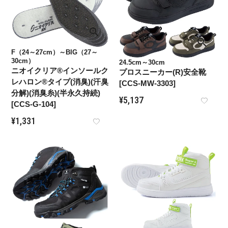
F（24～27cm）～BIG（27～
30cm）
24.5cm～30cm
ニオイクリア®インソールク
プロスニーカー(R)安全靴
レハロン®タイプ(消臭)(汗臭
[CCS-MW-3303]
分解)(消臭糸)(半永久持続)
¥
5,137
[CCS-G-104]
¥
1,331