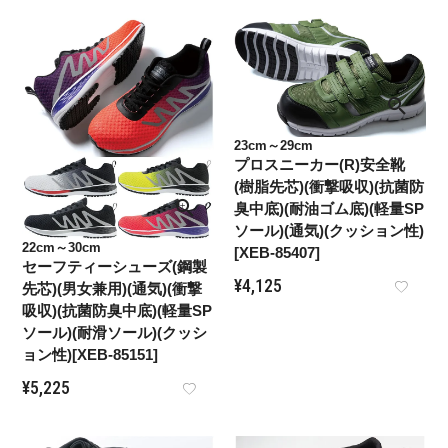
23cm～29cm
プロスニーカー(R)安全靴
(樹脂先芯)(衝撃吸収)(抗菌防
臭中底)(耐油ゴム底)(軽量SP
ソール)(通気)(クッション性)
22cm～30cm
[XEB-85407]
セーフティーシューズ(鋼製
¥
4,125
先芯)(男女兼用)(通気)(衝撃
吸収)(抗菌防臭中底)(軽量SP
ソール)(耐滑ソール)(クッシ
ョン性)[XEB-85151]
¥
5,225