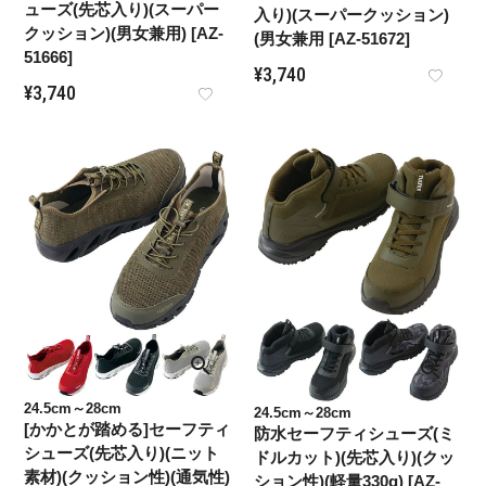
ューズ(先芯入り)(スーパー
入り)(スーパークッション)
クッション)(男女兼用) [AZ-
(男女兼用 [AZ-51672]
51666]
¥
3,740
¥
3,740
24.5cm～28cm
24.5cm～28cm
[かかとが踏める]セーフティ
防水セーフティシューズ(ミ
シューズ(先芯入り)(ニット
ドルカット)(先芯入り)(クッ
素材)(クッション性)(通気性)
ション性)(軽量330g) [AZ-