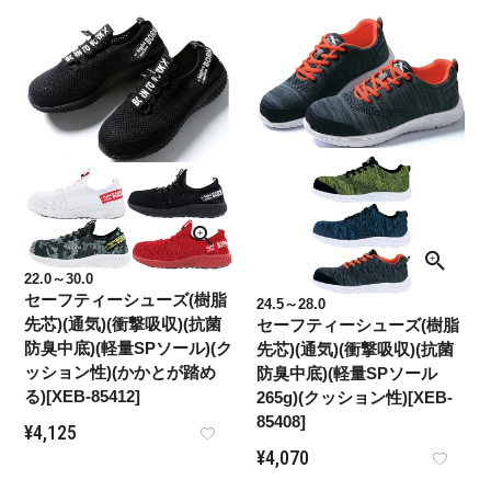
22.0～30.0
セーフティーシューズ(樹脂
24.5～28.0
先芯)(通気)(衝撃吸収)(抗菌
セーフティーシューズ(樹脂
防臭中底)(軽量SPソール)(ク
先芯)(通気)(衝撃吸収)(抗菌
ッション性)(かかとが踏め
防臭中底)(軽量SPソール
る)[XEB-85412]
265g)(クッション性)[XEB-
85408]
¥
4,125
¥
4,070