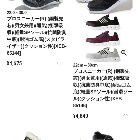
22.0～30.0
プロスニーカー(R) (鋼製先
芯)(男女兼用)(通気)(衝撃吸
収)(軽量SPソール)(抗菌防臭
中底)(耐油ゴム底)(スタビラ
イザー)(クッション性)[XEB-
85144]
¥
4,675
22cm～30cm
プロスニーカー(R) (鋼製先
芯)(男女兼用)(通気)(衝撃吸
収)(抗菌防臭中底)(耐油ゴム
底)(軽量SPソール)(耐滑ソー
ル)(クッション性)[XEB-
85146]
¥
4,840