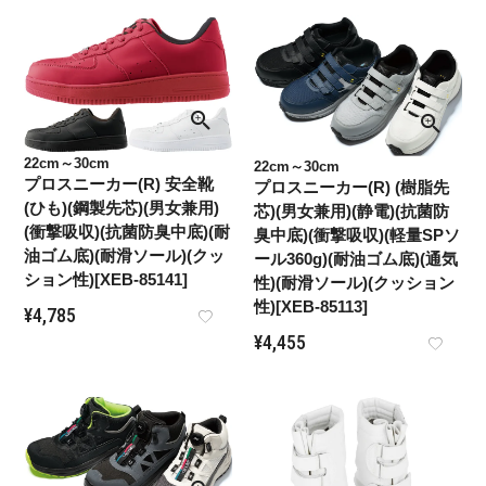
22cm～30cm
22cm～30cm
プロスニーカー(R) 安全靴
プロスニーカー(R) (樹脂先
(ひも)(鋼製先芯)(男女兼用)
芯)(男女兼用)(静電)(抗菌防
(衝撃吸収)(抗菌防臭中底)(耐
臭中底)(衝撃吸収)(軽量SPソ
油ゴム底)(耐滑ソール)(クッ
ール360g)(耐油ゴム底)(通気
ション性)[XEB-85141]
性)(耐滑ソール)(クッション
性)[XEB-85113]
¥
4,785
¥
4,455