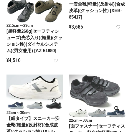
ー安全靴(軽量)(反射材)(合成
皮革)(クッション性) [XEB-
85417]
22.5cm～29cm
¥
3,685
[超軽量260g]セーフティシ
ューズ(先芯入り)(軽量)(クッ
ション性)(ダイヤルシステ
ム)(男女兼用) [AZ-51680]
¥
4,510
22cm～30cm
【紐タイプ】スニーカー安
22cm～30cm
全靴(軽量)(反射材)(合成皮
[面ファスナー]セーフティス
革)(クッション性) [XEB-