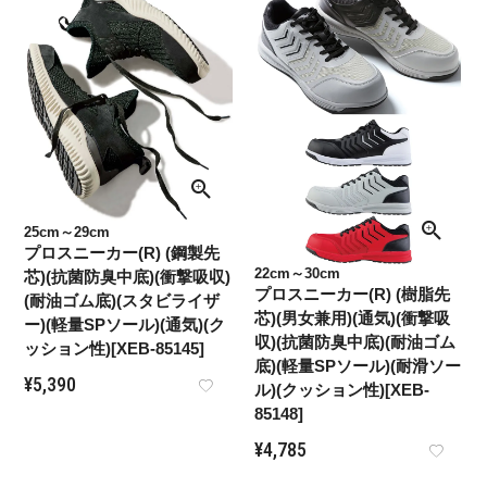
25cm～29cm
プロスニーカー(R) (鋼製先
22cm～30cm
芯)(抗菌防臭中底)(衝撃吸収)
プロスニーカー(R) (樹脂先
(耐油ゴム底)(スタビライザ
芯)(男女兼用)(通気)(衝撃吸
ー)(軽量SPソール)(通気)(ク
収)(抗菌防臭中底)(耐油ゴム
ッション性)[XEB-85145]
底)(軽量SPソール)(耐滑ソー
¥
5,390
ル)(クッション性)[XEB-
85148]
¥
4,785