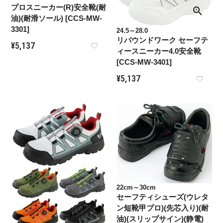
プロスニーカー(R)安全靴(耐
油)(耐滑ソール) [CCS-MW-
3301]
24.5～28.0
リバウンドワーク セーフテ
¥
5,137
ィースニーカー4.0安全靴
[CCS-MW-3401]
¥
5,137
22cm～30cm
セーフティシューズ(ウレタ
ン短靴甲プロ)(先芯入り)(耐
油)(スリップサイン)(静電)