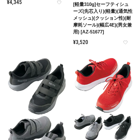
¥
4,345
[軽量310g]セーフティシュ
ーズ(先芯入り)(軽量)(通気性
メッシュ)(クッション性)(耐
摩耗ソール)(幅広4E)(男女兼
用) [AZ-51677]
¥
3,520