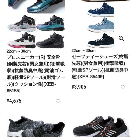
22cm～30cm
22cm～30cm
セーフティーシューズ(樹脂
プロスニーカー(R) 安全靴
先芯)(男女兼用)(衝撃吸収)
(鋼製先芯)(男女兼用)(衝撃吸
(軽量SPソール)(抗菌防臭中
収)(抗菌防臭中底)(耐油ゴム
底)[XEB-85409]
底)(軽量SPソール)(耐滑ソー
ル)(クッション性)[XEB-
¥
3,905
85155]
¥
4,675