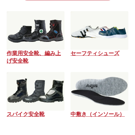
作業用安全靴、編み上
セーフティシューズ
げ安全靴
スパイク安全靴
中敷き（インソール）