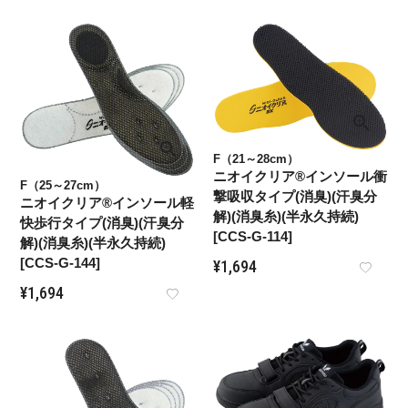
F（21～28cm）
ニオイクリア®インソール衝
F（25～27cm）
撃吸収タイプ(消臭)(汗臭分
ニオイクリア®インソール軽
解)(消臭糸)(半永久持続)
快歩行タイプ(消臭)(汗臭分
[CCS-G-114]
解)(消臭糸)(半永久持続)
[CCS-G-144]
¥
1,694
¥
1,694